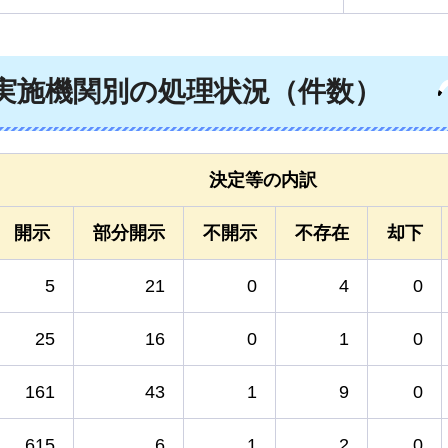
る実施機関別の処理状況（件数）
決定等の内訳
開示
部分開示
不開示
不存在
却下
5
21
0
4
0
25
16
0
1
0
161
43
1
9
0
615
6
1
2
0