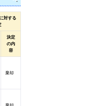
に対する
定
決定
の内
容
棄却
棄却