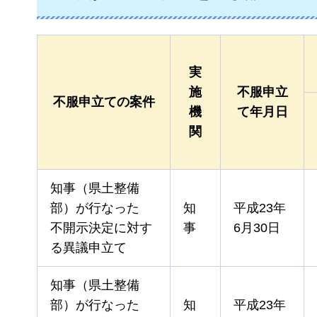
実
施
不服申立
不服申立ての案件
機
て年月日
関
知事（県土整備
部）が行なった
知
平成23年
不開示決定に対す
事
6月30日
る異議申立て
知事（県土整備
部）が行なった
知
平成23年