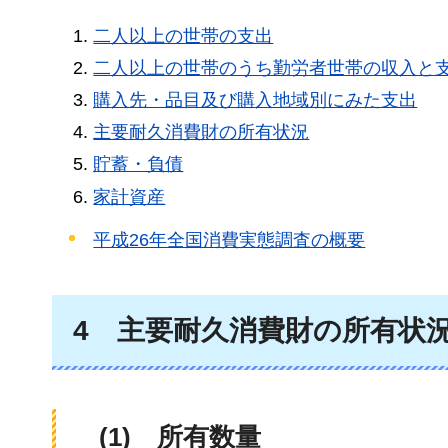
二人以上の世帯の支出
二人以上の世帯のうち勤労者世帯の収入と
購入先・品目及び購入地域別にみた支出
主要耐久消費財の所有状況
貯蓄・負債
家計資産
平成26年全国消費実態調査の概要
4
主
要耐久消費財の所有状
(
1)
所
有数量