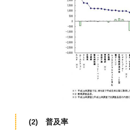
(
2)
普
及率