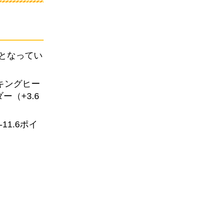
どとなってい
キングヒー
（+3.6
1.6ポイ