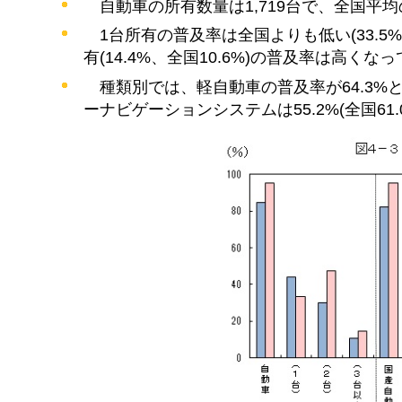
自
動車の所有数量は1,719台で、全国平均の
1
台所有の普及率は全国よりも低い(33.5%、
有(14.4%、全国10.6%)の普及率は高
種
類別では、軽自動車の普及率が64.3%
ーナビゲーションシステムは55.2%(全国61