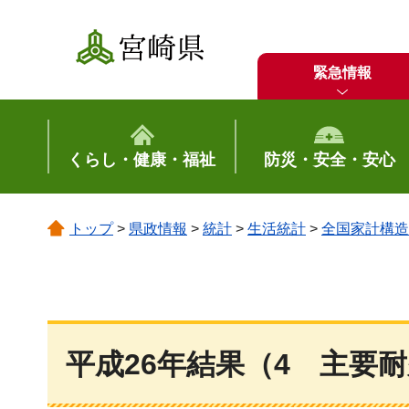
宮崎県
緊急情報
くらし・健康・福祉
防災・安全・安心
トップ
>
県政情報
>
統計
>
生活統計
>
全国家計構造
平成26年結果（4
主
要耐