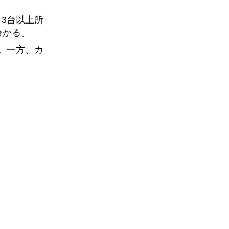
、3台以上所
分かる。
る。一方、カ