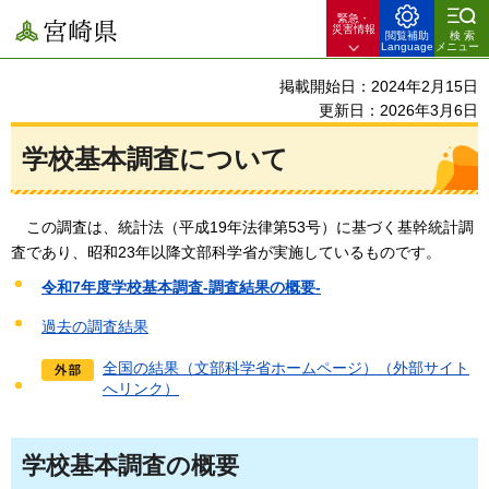
緊急・
宮崎県
災害情報
閲覧補助
検索
Language
メニュー
掲載開始日：2024年2月15日
更新日：2026年3月6日
学校基本調査について
この調査は、
統計法（平成19年法律第53号）に基づく基幹統計調
査であり、昭和23年以降文部科学省が実施しているものです。
令和7年度学校基本調査-調査結果の概要-
過去の調査結果
全国の結果（文部科学省ホームページ）（外部サイト
へリンク）
学校基本調査の概要