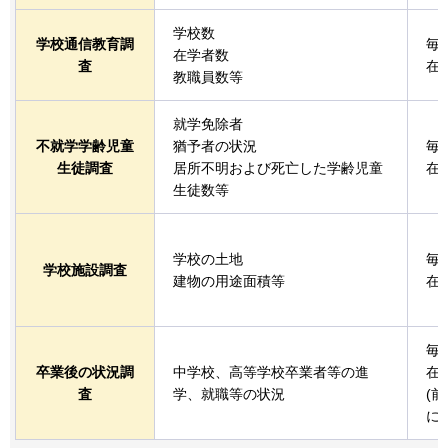
学校数
学校通信教育調
毎
在学者数
査
在
教職員数等
就学免除者
不就学学齢児童
猶予者の状況
毎
生徒調査
居所不明および死亡した学齢児童
在
生徒数等
学校の土地
毎
学校施設調査
建物の用途面積等
在
毎
卒業後の状況調
中学校、高等学校卒業者等の進
在
査
学、就職等の状況
(
に