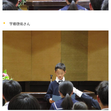
宇都啓佑さん