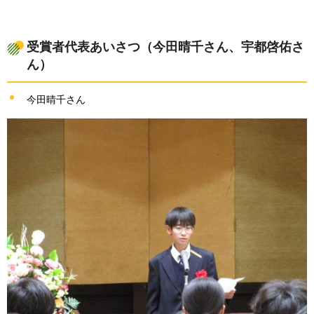
受賞者代表あいさつ（今田晴千さん、宇都啓佑さ
ん）
今田晴千さん