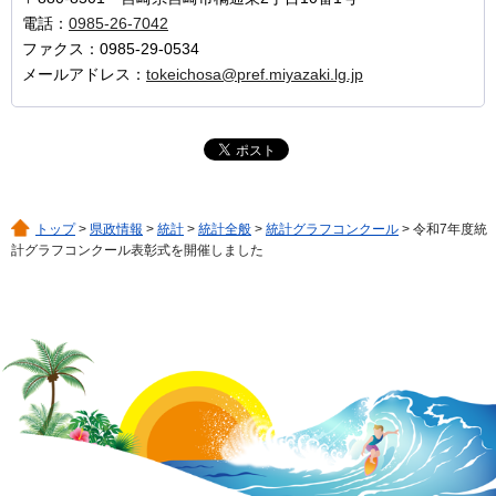
電話：
0985-26-7042
ファクス：0985-29-0534
メールアドレス：
tokeichosa@pref.miyazaki.lg.jp
トップ
>
県政情報
>
統計
>
統計全般
>
統計グラフコンクール
> 令和7年度統
計グラフコンクール表彰式を開催しました