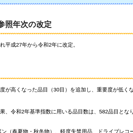
参照年次の改定
れ平成27年から令和2年に改定。
度が高くなった品目（30目）を追加し、重要度が低く
果、令和2年基準指数に用いる品目数は、582品目とな
ボン（春夏物・秋冬物）、軽度失禁用品、ドライブレコ