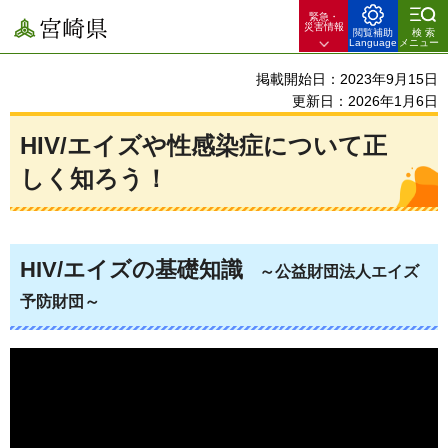
緊急・
宮崎県
災害情報
閲覧補助
検索
Language
メニュー
掲載開始日：2023年9月15日
更新日：2026年1月6日
HIV/エイズや性感染症について正
しく知ろう！
HIV/エイズの基礎知識
～
公益財団法人エイズ
予防財団～