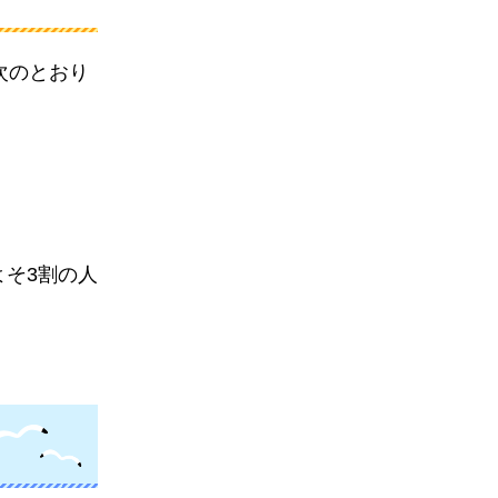
次のとおり
よそ3割の人