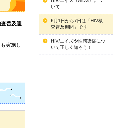
HIV/エイズ（AIDS）につ
いて
6月1日から7日は「HIV検
検査普及週
査普及週間」です
HIV/エイズや性感染症につ
等も実施し
いて正しく知ろう！