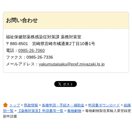
お問い合わせ
福祉保健部薬務感染症対策課 薬務対策室
〒880-8501 宮崎県宮崎市橘通東2丁目10番1号
電話：
0985-26-7060
ファクス：0985-26-7336
メールアドレス：
yakumutaisaku@pref.miyazaki.lg.jp
トップ
>
県政情報
>
各種申請・手続き・補助金
>
申請書ダウンロード
>
組織
別一覧
>
【薬務対策室】申請書等一覧
>
毒物劇物
> 毒物劇物製造業輸入業登録更
新申請書