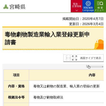
緊急・
宮崎県
災害情報
閲覧補助
検索
Language
メニュー
掲載開始日：2020年4月7日
更新日：2026年3月4日
毒物劇物製造業輸入業登録更新申
請書
画面サイズで表示
項目
内容
内容・資格
毒物又は劇物の製造業、輸入業の登録の更新
根拠法令等
毒物及び劇物取締法