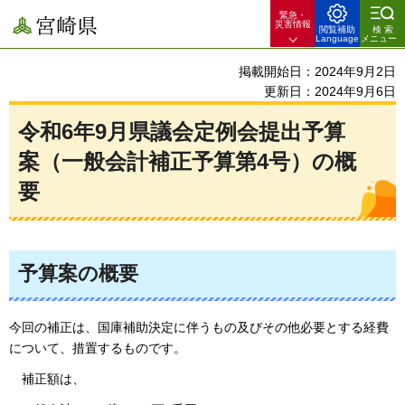
緊急・
宮崎県
災害情報
閲覧補助
検索
Language
メニュー
掲載開始日：2024年9月2日
更新日：2024年9月6日
令和6年9月県議会定例会提出予算
案（一般会計補正予算第4号）の概
要
予算案の概要
今回の補正は、国庫補助決定に伴うもの及びその他必要とする経費
について、措置するものです。
補
正額は、