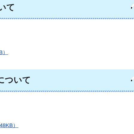
いて
B）
について
8KB）