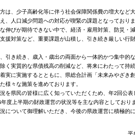
方は、少子高齢化等に伴う社会保障関係費の増大など
え、人口減少問題への対応が喫緊の課題となっており
な伸びが期待できない中で、経済・雇用対策、防災・
支援対策など、重要課題が山積し、引き続き厳しい行
、引き続き、歳入・歳出の両面から一体的かつ集中的
除く実質的な県債残高の削減など、将来にわたって持
着実に実施するとともに、県総合計画「未来みやざき
た様々な施策を進めております。
況を県民の皆様に広く知っていただくため、年2回公表
26年度上半期の財政運営の状況等を主な内容としており
況について御理解いただき、今後の県政運営に積極的
平