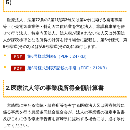
5）
医療法人
、法第72条の2第1項第3号又は第4号に掲げる発電事業
等・小売電気事業等・特定ガス供給業を営む法人、非課税事業を併
せて行う法人、特定内国法人、法人税が課されない法人又は外国法
人が課税標準となる所得の計算を行う場合に記載し、第6号様式、第
6号様式(その2)又は第6号様式(その3)に添付します。
第6号様式別表5（PDF：247KB）
第6号様式別表5記載の手引（PDF：212KB）
2.医療法人等の事業税所得金額計算書
宮崎県
に主たる病院・診療所等を有する医療法人又は医療施設に
係る事業を行う農業協同組合連合会が、法人の事業税の確定申告書
及びこれに係る修正申告書を宮崎県に提出する場合には、必ず添付
してください。