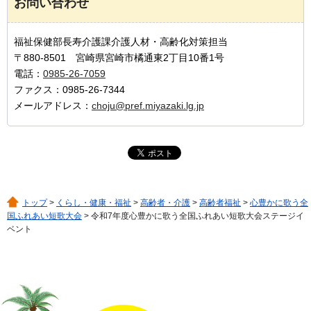
お問い合わせ
福祉保健部長寿介護課介護人材・高齢化対策担当
〒880-8501 宮崎県宮崎市橘通東2丁目10番1号
電話：
0985-26-7059
ファクス：0985-26-7344
メールアドレス：
choju@pref.miyazaki.lg.jp
トップ
>
くらし・健康・福祉
>
高齢者・介護
>
高齢者福祉
>
心豊かに歌う全
国ふれあい短歌大会
> 令和7年度心豊かに歌う全国ふれあい短歌大会ステージイ
ベント