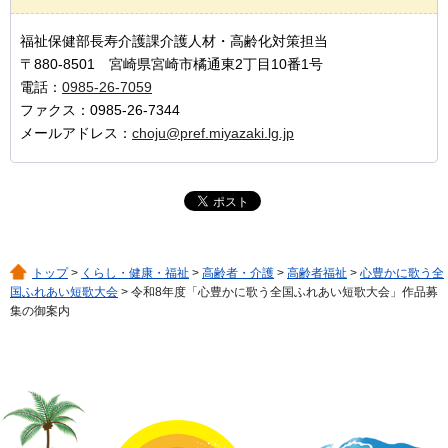
福祉保健部長寿介護課介護人材・高齢化対策担当
〒880-8501 宮崎県宮崎市橘通東2丁目10番1号
電話：
0985-26-7059
ファクス：0985-26-7344
メールアドレス：
choju@pref.miyazaki.lg.jp
トップ
>
くらし・健康・福祉
>
高齢者・介護
>
高齢者福祉
>
心豊かに歌う全
国ふれあい短歌大会
> 令和8年度「心豊かに歌う全国ふれあい短歌大会」作品募
集の御案内