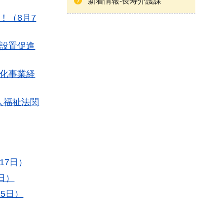
新着情報-長寿介護課
！（8月7
業設置促進
強化事業経
人福祉法関
17日）
日）
5日）