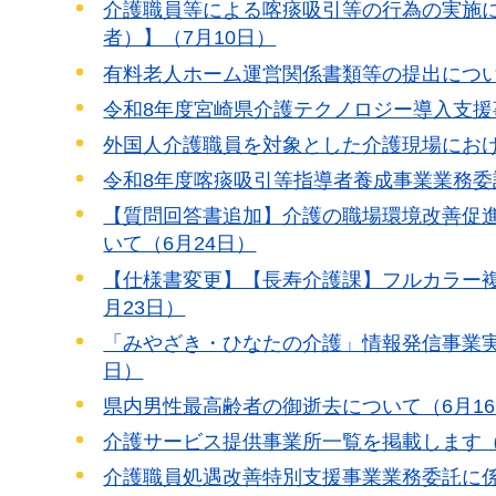
介護職員等による喀痰吸引等の行為の実施
者）】（7月10日）
有料老人ホーム運営関係書類等の提出につい
令和8年度宮崎県介護テクノロジー導入支援
外国人介護職員を対象とした介護現場におけ
令和8年度喀痰吸引等指導者養成事業業務委
【質問回答書追加】介護の職場環境改善促
いて（6月24日）
【仕様書変更】【長寿介護課】フルカラー
月23日）
「みやざき・ひなたの介護」情報発信事業実
日）
県内男性最高齢者の御逝去について（6月1
介護サービス提供事業所一覧を掲載します（
介護職員処遇改善特別支援事業業務委託に係