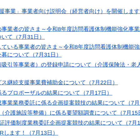
援事業」事業者向け説明会（経営者向け）を開催します
の事業者の皆さま～令和8年度訪問看護体制機能強化事
いて（7月31日）
している事業者の皆さま～令和8年度訪問看護体制機能
募について（7月31日）
痰吸引等事業者）の登録申請について（介護保険法・老
ス継続支援事業費補助金について（7月22日）
るプロポーザルの結果について（7月17日）
事業業務委託に係る企画提案競技の結果について（7月
（介護施設等整備）に係る要望額調査について（7月15
証評価制度業務委託企画提案競技の結果について（7月1
Rします！（7月13日）