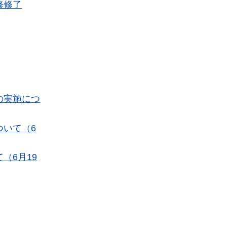
修修了
の実施につ
ついて（6
（6月19