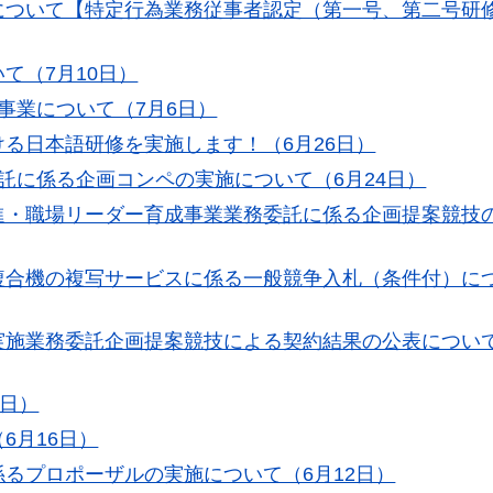
について【特定行為業務従事者認定（第一号、第二号研
て（7月10日）
事業について（7月6日）
る日本語研修を実施します！（6月26日）
託に係る企画コンペの実施について（6月24日）
進・職場リーダー育成事業業務委託に係る企画提案競技
複合機の複写サービスに係る一般競争入札（条件付）に
施業務委託企画提案競技による契約結果の公表について
6日）
6月16日）
るプロポーザルの実施について（6月12日）