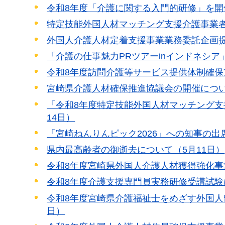
令和8年度「介護に関する入門的研修」を開
特定技能外国人材マッチング支援介護事業者
外国人介護人材定着支援事業業務委託企画提
「介護の仕事魅力PRツアーinインドネシア
令和8年度訪問介護等サービス提供体制確保
宮崎県介護人材確保推進協議会の開催につい
「令和8年度特定技能外国人材マッチング支
14日）
「宮崎ねんりんピック2026」への知事の出
県内最高齢者の御逝去について（5月11日）
令和8年度宮崎県外国人介護人材獲得強化事
令和8年度介護支援専門員実務研修受講試験
令和8年度宮崎県介護福祉士をめざす外国人
日）