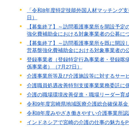
「令和8年度特定技能外国人材マッチング支
日）
【募集終了】～訪問看護事業所を開設予定
強化費補助金における対象事業者の公募につ
【募集終了】～訪問看護事業所を既に開設
営基盤強化費補助金における対象事業者の公
登録事業者（登録特定行為事業者・登録喀
係事業者）（7月27日）
介護事業所等及び介護施設等に対するサービ
介護職員処遇改善特別支援事業業務委託に係
介護の職場環境改善促進・職場リーダー育成
令和9年度宮崎県地域医療介護総合確保基金
令和8年度みやざき働きやすい介護事業所認
インドネシアで宮崎の介護の仕事の魅力をP