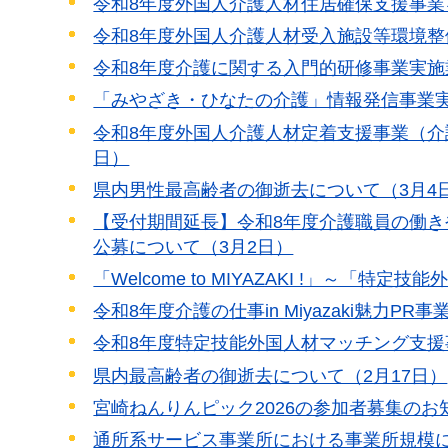
令和8年度外国人介護人材住居確保支援事業
令和8年度外国人介護人材受入施設等環境整
令和8年度介護に関する入門的研修事業実施
「みやざき・ひなたの介護」情報発信事業実
令和8年度外国人介護人材定着支援事業（介
日）
県内男性最高齢者の御逝去について（3月4
【受付期間延長】令和8年度介護職員の働
公募について（3月2日）
「Welcome to MIYAZAKI !」～
令和8年度介護の仕事in Miyazaki魅力
令和8年度特定技能外国人材マッチング支援
県内最高齢者の御逝去について（2月17日）
宮崎ねんりんピック2026の参加者募集のお
通所系サービス事業所における事業所規模に