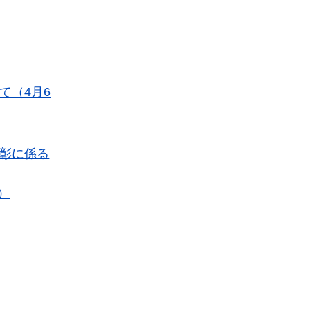
て（4月6
表彰に係る
日）