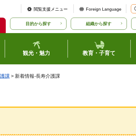
閲覧支援メニュー
Foreign Language
目的から探す
組織から探す
観光・魅力
教育・子育て
護課
> 新着情報-長寿介護課