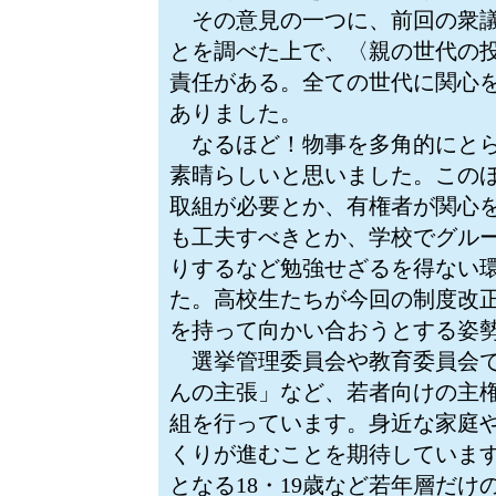
その意見の一つに、前回の衆議院
とを調べた上で、〈親の世代の
責任がある。全ての世代に関心
ありました。
なるほど！物事を多角的にとら
素晴らしいと思いました。この
取組が必要とか、有権者が関心
も工夫すべきとか、学校でグル
りするなど勉強せざるを得ない
た。高校生たちが今回の制度改
を持って向かい合おうとする姿
選挙管理委員会や教育委員会で
んの主張」など、若者向けの主
組を行っています。身近な家庭
くりが進むことを期待しています
となる18・19歳など若年層だ