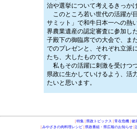
治や選挙について考えるきっか
このところ若い世代の活躍が目
サミット」で和牛日本一への熱
界農業遺産の認定審査に参加し
子殿下の御臨席での大会で、ま
でのプレゼンと、それぞれ立派
たち、大したものです。
私もその活躍に刺激を受けつつ
県政に生かしていけるよう、活
たいと思います。
|
特集
|
県政トピックス
|
常在危機
|
健
|
みやざきの肉料理レシピ
|
県政番組・県広報のお知らせ
|