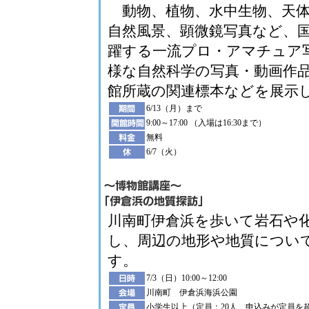
動物、植物、水中生物、天体
自然風景、顕微鏡写真など、
躍する一流プロ・アマチュア
様な自然科学の写真・動画作
館所蔵の関連標本などを展示
6/13（月）まで
9:00～17:00 （入場は16:30まで）
無料
6/7（火）
川南町伊倉浜を歩いて岩石や
し、周辺の地形や地質につい
す。
7/3（日）10:00～12:00
川南町 伊倉浜海浜公園
小学生以上（定員：20人 申込みが定員を