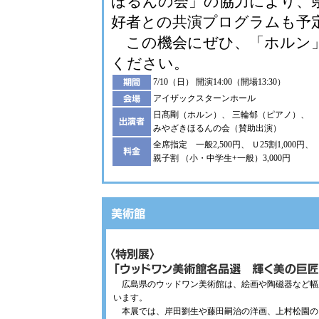
ほるんの会」の協力により、
好者との共演プログラムも予
この機会にぜひ、「ホルン
ください。
7/10（日） 開演14:00（開場13:30）
アイザックスターンホール
日髙剛（ホルン）、 三輪郁（ピアノ）、
みやざきほるんの会（賛助出演）
全席指定 一般2,500円、 Ｕ25割1,000円、
親子割 （小・中学生+一般）3,000円
広島県のウッドワン美術館は、絵画や陶磁器など幅
います。
本展では、岸田劉生や藤田嗣治の洋画、上村松園の