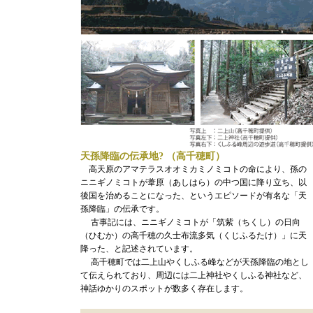
天孫降臨の伝承地? （高千穂町）
高天原のアマテラスオオミカミノミコトの命により、孫の
ニニギノミコトが葦原（あしはら）の中つ国に降り立ち、以
後国を治めることになった、というエピソードが有名な「天
孫降臨」の伝承です。
古事記には、ニニギノミコトが「筑紫（ちくし）の日向
（ひむか）の高千穂の久士布流多気（くじふるたけ）」に天
降った、と記述されています。
高千穂町では二上山やくしふる峰などが天孫降臨の地とし
て伝えられており、周辺には二上神社やくしふる神社など、
神話ゆかりのスポットが数多く存在します。