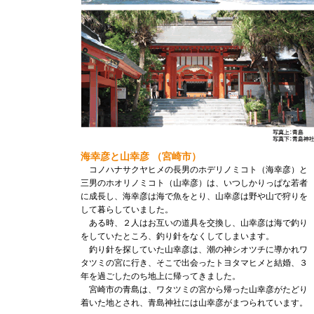
海幸彦と山幸彦 （宮崎市）
コノハナサクヤヒメの長男のホデリノミコト（海幸彦）と
三男のホオリノミコト（山幸彦）は、いつしかりっぱな若者
に成長し、海幸彦は海で魚をとり、山幸彦は野や山で狩りを
して暮らしていました。
ある時、２人はお互いの道具を交換し、山幸彦は海で釣り
をしていたところ、釣り針をなくしてしまいます。
釣り針を探していた山幸彦は、潮の神シオツチに導かれワ
タツミの宮に行き、そこで出会ったトヨタマヒメと結婚、３
年を過ごしたのち地上に帰ってきました。
宮崎市の青島は、ワタツミの宮から帰った山幸彦がたどり
着いた地とされ、青島神社には山幸彦がまつられています。