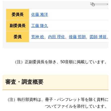
委員長
佐藤 雅洋
副委員長
工藤 隆久
委員
荒神 稔
、
内田 理佐
、
後藤 哲朗
、
図師 博規
、
（注）正副委員長を除き、50音順に掲載しています。
審査・調査概要
（注）執行部資料は、冊子・パンフレット等を除く資料に
ついてファイルを添付しています。