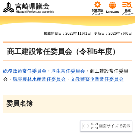
宮崎県議会
閲覧支援
検索
Language
Miyazaki Prefectural
メニュー
メニュー
assembly
掲載開始日：2023年11月1日
更新日：2026年7月6日
商工建設常任委員会（令和5年度）
総務政策常任委員会
・
厚生常任委員会
・商工建設常任委員
会・
環境農林水産常任委員会
・
文教警察企業常任委員会
委員名簿
画面サイズで表示