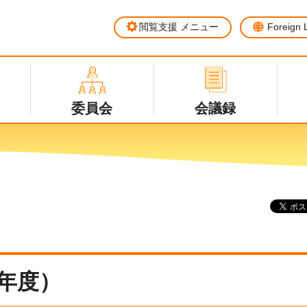
閲覧支援
メニュー
Foreign
委員会
会議録
）
年度）