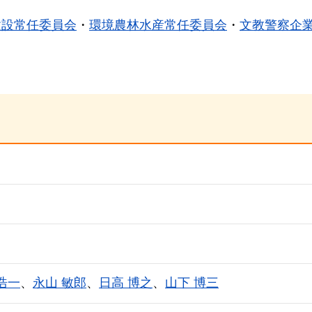
建設常任委員会
・
環境農林水産常任委員会
・
文教警察企
浩一
、
永山 敏郎
、
日高 博之
、
山下 博三