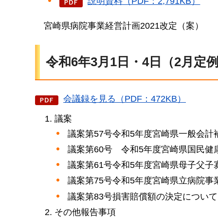
説明資料（PDF：2,791KB）
宮崎
県病院事業経営計画2021改定（案）
令和6年3月1日・4日（2月定
会議録を見る（PDF：472KB）
議案
議案第57号令和5年度宮崎県一般会計
議案第60号
令和5年度宮崎県国民健
議案第61号令和5年度宮崎県母子父
議案第75号令和5年度宮崎県立病院事
議案第83号損害賠償額の決定につい
その他報告事項