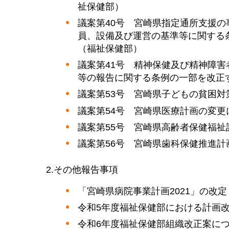
祉保健部）
議案第40号
宮
崎県指定通所支援の
員、設備及び運営の基準等に関する
（福祉保健部）
議案第41号
精
神保健及び精神障害
等の報告に関する条例の一部を改正
議案第53号
宮
崎県子どもの貧困対
議案第54号
宮
崎県医療計画の変更
議案第55号
宮
崎県高齢者保健福祉
議案第56号
宮
崎県歯科保健推進計
2.その他報告事項
「宮崎県病院事業計画2021」の改
令和5年度福祉保健部における計画
令和6年度福祉保健部組織改正案に