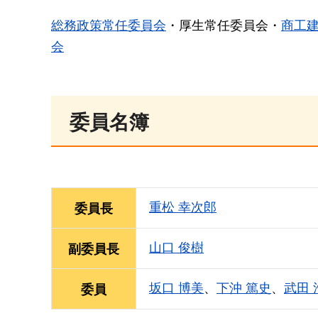
総務政策常任委員会
・厚生常任委員会・
商工
会
委員名簿
重松 幸次郎
委員長
山口 俊樹
副委員長
坂口 博美
、
下沖 篤史
、
武田 
委員