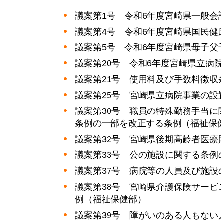
議案第1号
令
和6年度宮崎県一般会
議案第4号
令
和6年度宮崎県国民健
議案第5号
令
和6年度宮崎県母子父
議案第20号
令
和6年度宮崎県立病
議案第21号
使
用料及び手数料徴収
議案第25号
宮
崎県立病院事業の設
議案第30号
職
員の特殊勤務手当に
条例の一部を改正する条例（福祉保
議案第32号
宮
崎県後期高齢者医療
議案第33号
公
の施設に関する条例
議案第37号
病
院等の人員及び施設
議案第38号
宮
崎県介護保険サービ
例（福祉保健部）
議案第39号
障
がいのある人もない