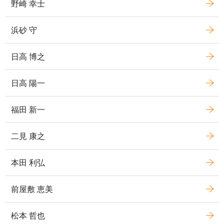
野崎 幸士
浜砂 守
日高 博之
日高 陽一
福田 新一
二見 康之
本田 利弘
前屋敷 恵美
松本 哲也