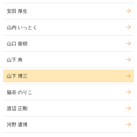
安田 厚生
山内 いっとく
山口 俊樹
山下 寿
山下 博三
脇谷 のりこ
渡辺 正剛
河野 通博