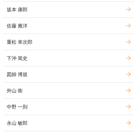
坂本 康郎
佐藤 雅洋
重松 幸次郎
下沖 篤史
図師 博規
外山 衛
中野 一則
永山 敏郎