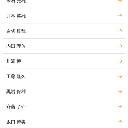
今村 光雄
井本 英雄
岩切 達哉
内田 理佐
川添 博
工藤 隆久
黒岩 保雄
斉藤 了介
坂口 博美