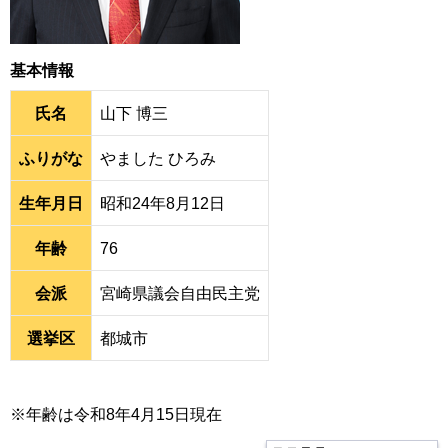
基本情報
氏名
山下 博三
ふりがな
やました ひろみ
生年月日
昭和24年8月12日
年齢
76
会派
宮崎県議会自由民主党
選挙区
都城市
※年齢は令和8年4月15日現在