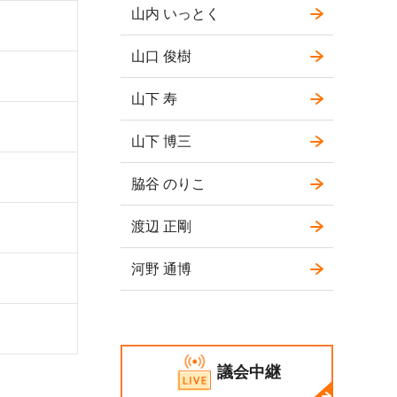
山内 いっとく
山口 俊樹
山下 寿
山下 博三
脇谷 のりこ
渡辺 正剛
河野 通博
議会中継