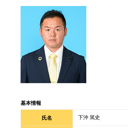
基本情報
下沖 篤史
氏名