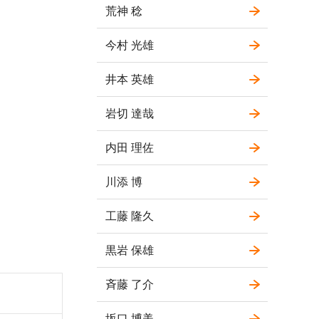
荒神 稔
今村 光雄
井本 英雄
岩切 達哉
内田 理佐
川添 博
工藤 隆久
黒岩 保雄
斉藤 了介
坂口 博美