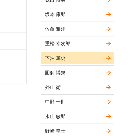
坂本 康郎
佐藤 雅洋
重松 幸次郎
下沖 篤史
図師 博規
外山 衛
中野 一則
永山 敏郎
野崎 幸士