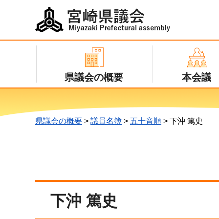
宮崎県議会
Miyazaki Prefectural assembly
県議会の概要
本会議
県議会の概要
>
議員名簿
>
五十音順
> 下沖 篤史
下沖 篤史