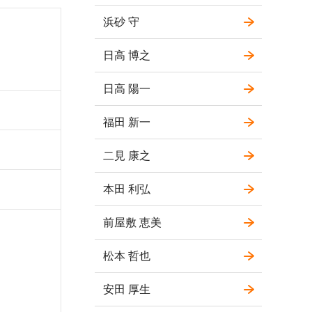
浜砂 守
日高 博之
日高 陽一
福田 新一
二見 康之
本田 利弘
前屋敷 恵美
松本 哲也
安田 厚生