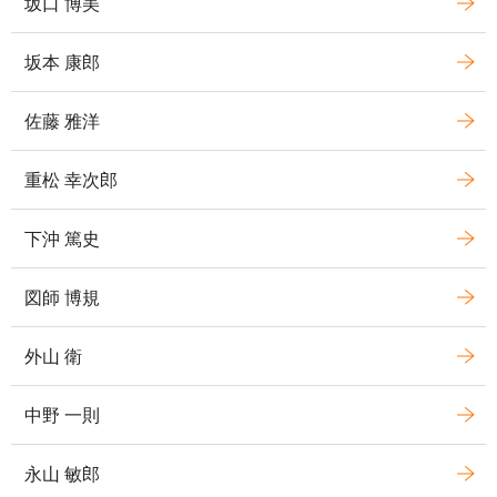
坂口 博美
坂本 康郎
佐藤 雅洋
重松 幸次郎
下沖 篤史
図師 博規
外山 衛
中野 一則
永山 敏郎