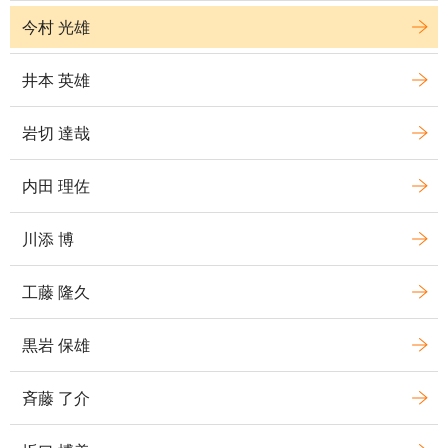
今村 光雄
井本 英雄
岩切 達哉
内田 理佐
川添 博
工藤 隆久
黒岩 保雄
斉藤 了介