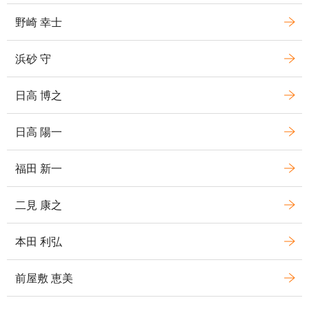
野崎 幸士
浜砂 守
日高 博之
日高 陽一
福田 新一
二見 康之
本田 利弘
前屋敷 恵美