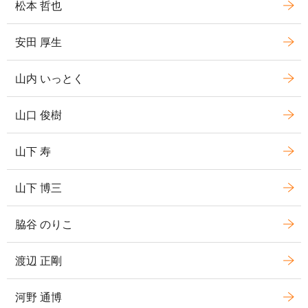
松本 哲也
安田 厚生
山内 いっとく
山口 俊樹
山下 寿
山下 博三
脇谷 のりこ
渡辺 正剛
河野 通博