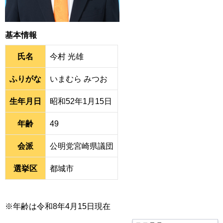
基本情報
氏名
今村 光雄
ふりがな
いまむら みつお
生年月日
昭和52年1月15日
年齢
49
会派
公明党宮崎県議団
選挙区
都城市
※年齢は令和8年4月15日現在