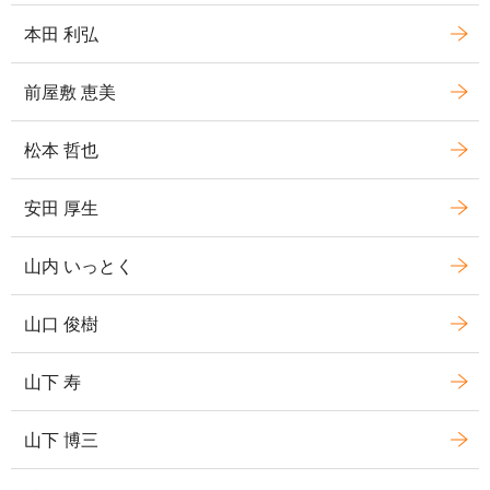
本田 利弘
前屋敷 恵美
松本 哲也
安田 厚生
山内 いっとく
山口 俊樹
山下 寿
山下 博三