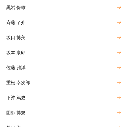
黒岩 保雄
斉藤 了介
坂口 博美
坂本 康郎
佐藤 雅洋
重松 幸次郎
下沖 篤史
図師 博規