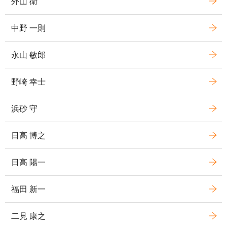
外山 衛
中野 一則
永山 敏郎
野崎 幸士
浜砂 守
日高 博之
日高 陽一
福田 新一
二見 康之