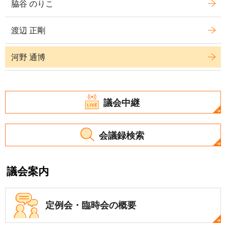
脇谷 のりこ
渡辺 正剛
河野 通博
議会中継
会議録検索
議会案内
定例会・
臨時会の概要