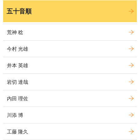
五十音順
荒神 稔
今村 光雄
井本 英雄
岩切 達哉
内田 理佐
川添 博
工藤 隆久