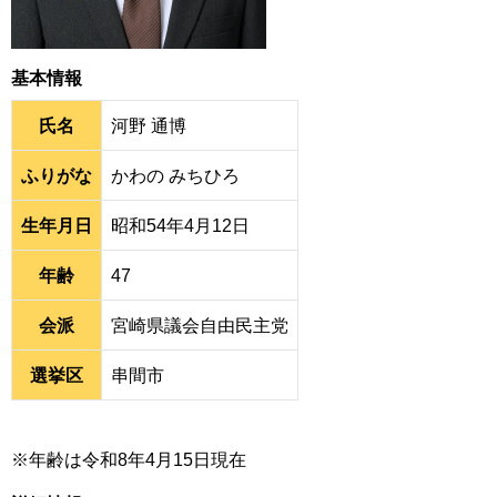
基本情報
氏名
河野 通博
ふりがな
かわの みちひろ
生年月日
昭和54年4月12日
年齢
47
会派
宮崎県議会自由民主党
選挙区
串間市
※年齢は令和8年4月15日現在