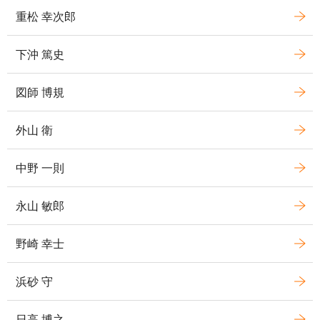
重松 幸次郎
下沖 篤史
図師 博規
外山 衛
中野 一則
永山 敏郎
野崎 幸士
浜砂 守
日高 博之