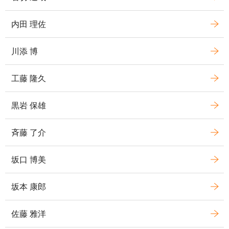
内田 理佐
川添 博
工藤 隆久
黒岩 保雄
斉藤 了介
坂口 博美
坂本 康郎
佐藤 雅洋