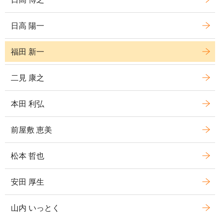
日高 陽一
福田 新一
二見 康之
本田 利弘
前屋敷 恵美
松本 哲也
安田 厚生
山内 いっとく