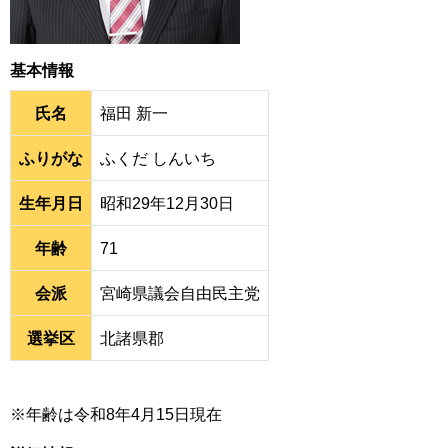
基本情報
氏名
福田 新一
ふりがな
ふくだ しんいち
生年月日
昭和29年12月30日
年齢
71
会派
宮崎県議会自由民主党
選挙区
北諸県郡
※年齢は令和8年4月15日現在