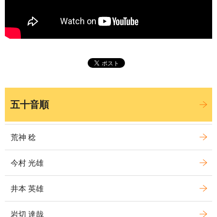
五十音順
荒神 稔
今村 光雄
井本 英雄
岩切 達哉