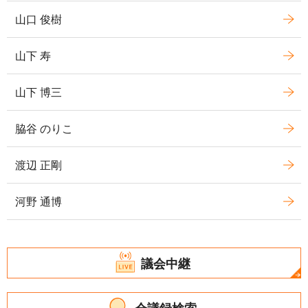
山口 俊樹
山下 寿
山下 博三
脇谷 のりこ
渡辺 正剛
河野 通博
議会中継