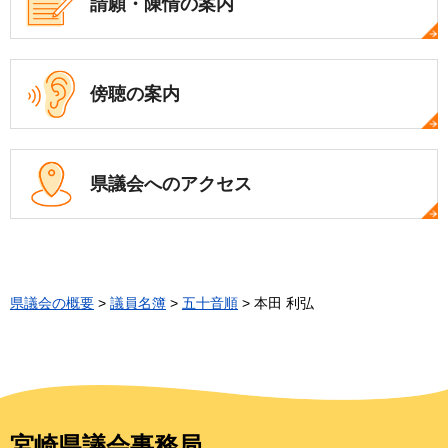
請願・陳情の案内
傍聴の案内
県議会への
アクセス
県議会の概要
>
議員名簿
>
五十音順
> 本田 利弘
宮崎県議会事務局