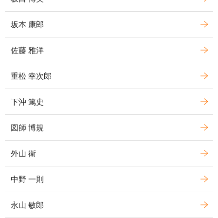
坂本 康郎
佐藤 雅洋
重松 幸次郎
下沖 篤史
図師 博規
外山 衛
中野 一則
永山 敏郎