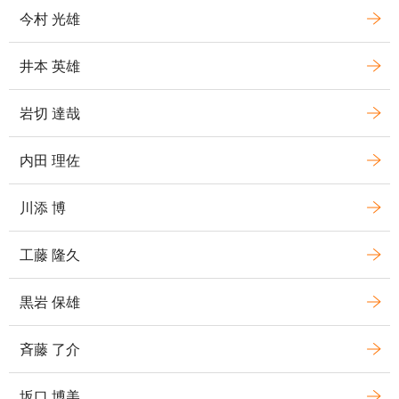
今村 光雄
井本 英雄
岩切 達哉
内田 理佐
川添 博
工藤 隆久
黒岩 保雄
斉藤 了介
坂口 博美