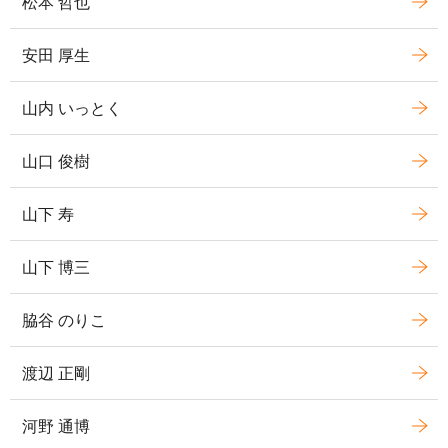
松本 哲也
安田 厚生
山内 いっとく
山口 俊樹
山下 寿
山下 博三
脇谷 のりこ
渡辺 正剛
河野 通博