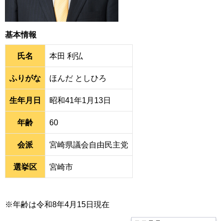
基本情報
氏名
本田 利弘
ふりがな
ほんだ としひろ
生年月日
昭和41年1月13日
年齢
60
会派
宮崎県議会自由民主党
選挙区
宮崎市
※年齢は令和8年4月15日現在