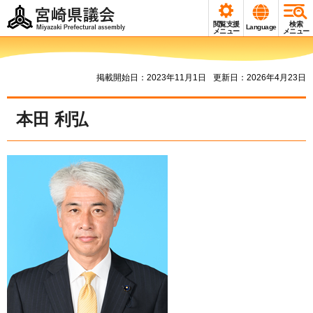
宮崎県議会
閲覧支援
検索
Language
Miyazaki Prefectural
メニュー
メニュー
assembly
掲載開始日：2023年11月1日
更新日：2026年4月23日
本田 利弘