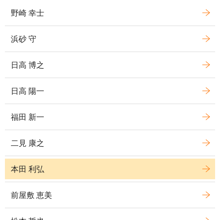
野崎 幸士
浜砂 守
日高 博之
日高 陽一
福田 新一
二見 康之
本田 利弘
前屋敷 恵美