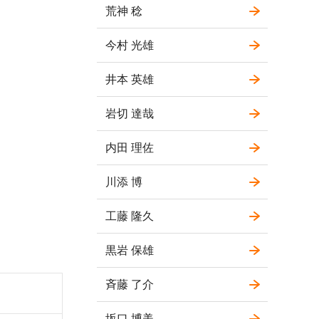
荒神 稔
今村 光雄
井本 英雄
岩切 達哉
内田 理佐
川添 博
工藤 隆久
黒岩 保雄
斉藤 了介
坂口 博美