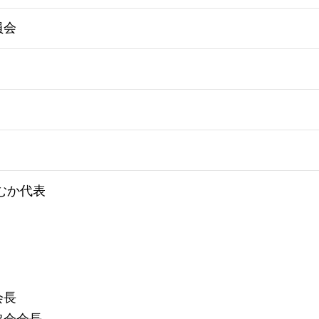
員会
むか代表
会長
協会会長