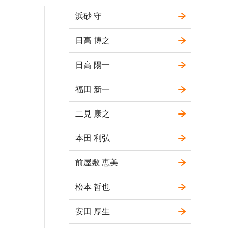
浜砂 守
日高 博之
日高 陽一
福田 新一
二見 康之
本田 利弘
前屋敷 恵美
松本 哲也
安田 厚生