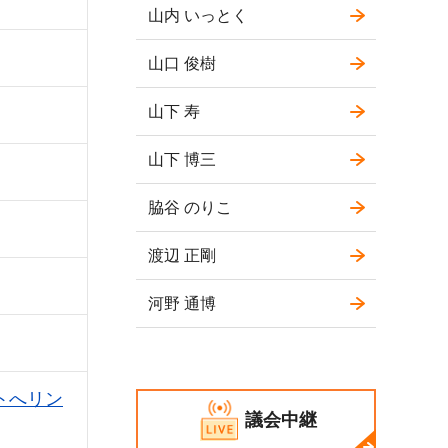
山内 いっとく
山口 俊樹
山下 寿
山下 博三
脇谷 のりこ
渡辺 正剛
河野 通博
トへリン
議会中継