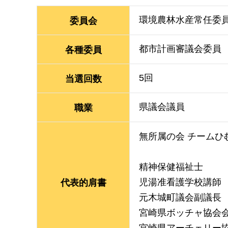
環境農林水産常任委
委員会
都市計画審議会委員
各種委員
5回
当選回数
県議会議員
職業
無所属の会 チームひ
精神保健福祉士
児湯准看護学校講師
代表的肩書
元木城町議会副議長
宮崎県ボッチャ協会
宮崎県アーチェリー