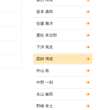
坂本 康郎
佐藤 雅洋
重松 幸次郎
下沖 篤史
図師 博規
外山 衛
中野 一則
永山 敏郎
野崎 幸士