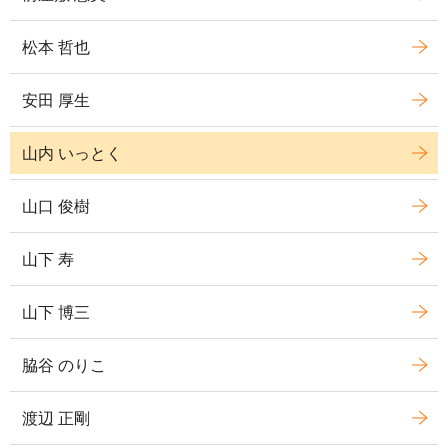
松本 哲也
安田 厚生
山内 いっとく
山口 俊樹
山下 寿
山下 博三
脇谷 のりこ
渡辺 正剛