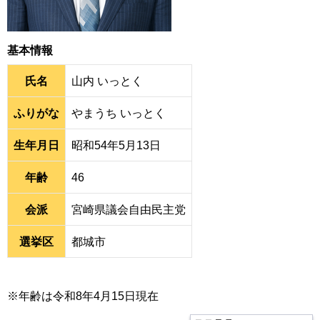
基本情報
氏名
山内 いっとく
ふりがな
やまうち いっとく
生年月日
昭和54年5月13日
年齢
46
会派
宮崎県議会自由民主党
選挙区
都城市
※年齢は令和8年4月15日現在