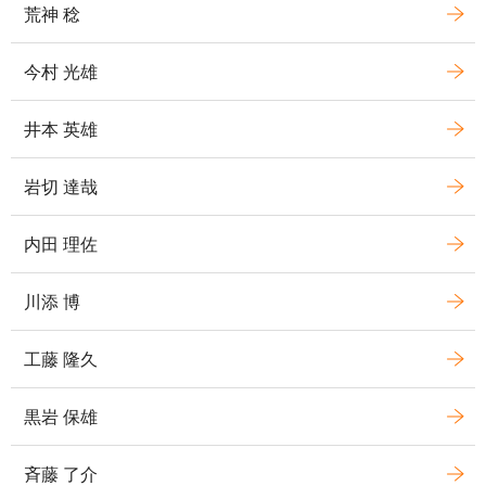
荒神 稔
今村 光雄
井本 英雄
岩切 達哉
内田 理佐
川添 博
工藤 隆久
黒岩 保雄
斉藤 了介