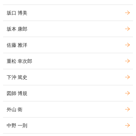
坂口 博美
坂本 康郎
佐藤 雅洋
重松 幸次郎
下沖 篤史
図師 博規
外山 衛
中野 一則