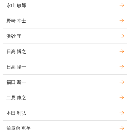
永山 敏郎
野崎 幸士
浜砂 守
日高 博之
日高 陽一
福田 新一
二見 康之
本田 利弘
前屋敷 恵美