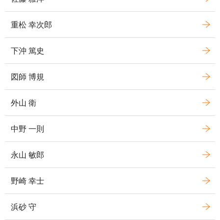
重松 幸次郎
下沖 篤史
図師 博規
外山 衛
中野 一則
永山 敏郎
野崎 幸士
浜砂 守