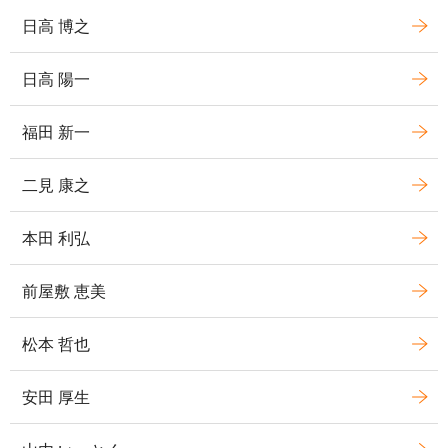
日高 博之
日高 陽一
福田 新一
二見 康之
本田 利弘
前屋敷 恵美
松本 哲也
安田 厚生