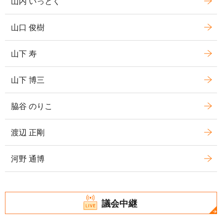
山内 いっとく
山口 俊樹
山下 寿
山下 博三
脇谷 のりこ
渡辺 正剛
河野 通博
議会中継