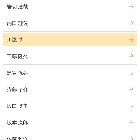
岩切 達哉
内田 理佐
川添 博
工藤 隆久
黒岩 保雄
斉藤 了介
坂口 博美
坂本 康郎
佐藤 雅洋