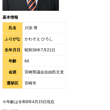
基本情報
氏名
川添 博
ふりがな
かわそえ ひろし
生年月日
昭和36年7月21日
年齢
64
会派
宮崎県議会自由民主党
選挙区
宮崎市
※年齢は令和8年4月15日現在