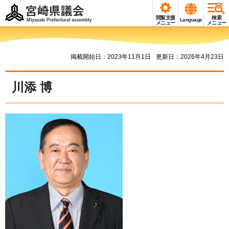
宮崎県議会
閲覧支援
検索
Language
Miyazaki Prefectural
メニュー
メニュー
assembly
掲載開始日：2023年11月1日
更新日：2026年4月23日
川添 博