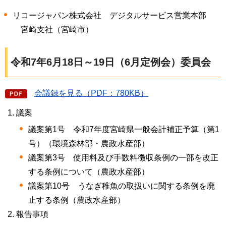
リコージャパン株式会社
デ
ジタルサービス営業本部
宮
崎支社（宮崎市）
令和7年6月18日～19日（6月定例会）委員会
会議録を見る（PDF：780KB）
議案
議案第1号
令
和7年度宮崎県一般会計補正予算（第1
号）（環境森林部・農政水産部）
議案第3号
使
用料及び手数料徴収条例の一部を改正
する条例について（農政水産部）
議案第10号
う
なぎ稚魚の取扱いに関する条例を廃
止する条例（農政水産部）
報告事項