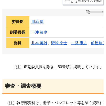
画面サイズで表示
委員長
川添 博
副委員長
下沖 篤史
委員
井本 英雄
、
野崎 幸士
、
二見 康之
、
前屋敷 
（注）正副委員長を除き、50音順に掲載しています。
審査・調査概要
（注）執行部資料は、冊子・パンフレット等を除く資料に