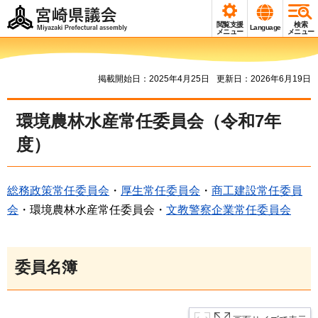
宮崎県議会
閲覧支援
検索
Language
Miyazaki Prefectural
メニュー
メニュー
assembly
掲載開始日：2025年4月25日
更新日：2026年6月19日
環境農林水産常任委員会（令和7年
度）
総務政策常任委員会
・
厚生常任委員会
・
商工建設常任委員
会
・環境農林水産常任委員会・
文教警察企業常任委員会
委員名簿