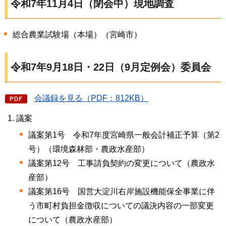
令和7年11月4日（閉会中）現地調査
総合農業試験場（本場）（宮崎市）
令和7年9月18日・22日（9月定例会）委員会
会議録を見る（PDF：812KB）
議案
議案第1号
令和
7年度宮崎県一般会計補正予算（第2
号）（環境森林部・農政水産部）
議案第12号
工事
請負契約の変更について（農政水
産部）
議案第16号
国営
大淀川右岸施設機能保全事業に伴
う市町村負担金徴収についての議決内容の一部変更
について（農政水産部）