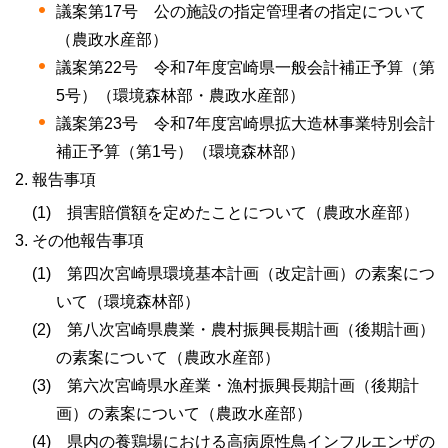
議案第17号
公
の施設の指定管理者の指定について
（農政水産部）
議案第22号
令
和7年度宮崎県一般会計補正予算（第
5号）（環境森林部・農政水産部）
議案第23号
令
和7年度宮崎県拡大造林事業特別会計
補正予算（第1号）（環境森林部）
報告事項
(1)
損
害賠償額を定めたことについて（農政水産部）
その他報告事項
(1)
第四次宮崎県環境基本計画（改定計画）の素案につ
いて（環境森林部）
(2)
第
八次宮崎県農業・農村振興長期計画（後期計画）
の素案について（農政水産部）
(3)
第
六次宮崎県水産業・漁村振興長期計画（後期計
画）の素案について（農政水産部）
(4)
県
内の養鶏場における高病原性鳥インフルエンザの