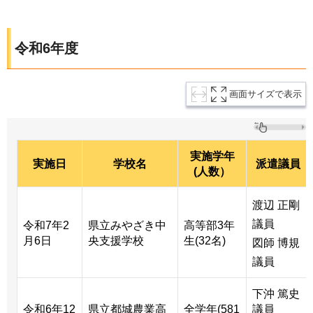
令和6年度
画面サイズで表示
実施学年
実施日
学校名
派遣議員
(人数）
渡辺 正剛
議員
令和7年2
県立みやざき中
高等部3年
月6日
央支援学校
生(32名)
図師 博規
議員
下沖 篤史
令和6年12
県立都城農業高
全学年(581
議員