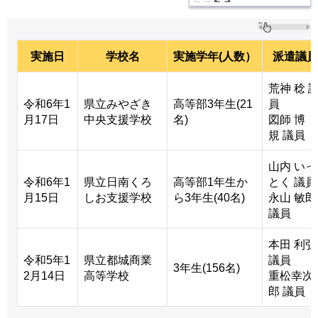
実施日
学校名
実施学年(人数）
派遣議員
荒神 稔 
令和6年1
県立みやざき
高等部3年生(21
員
月17日
中央支援学校
名)
図師 博
規 議員
山内 いっ
令和6年1
県立日南くろ
高等部1年生か
とく 議員
月15日
しお支援学校
ら3年生(40名)
永山 敏郎
議員
本田 利弘
令和5年1
県立都城商業
議員
3年生(156名)
2月14日
高等学校
重松幸次
郎 議員