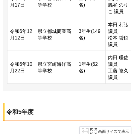
月17日
等学校
名)
脇谷 のり
こ 議員
本田 利弘
令和6年12
県立都城商業高
3年生(149
議員
月12日
等学校
名)
松本 哲也
議員
内田 理佐
令和6年10
県立宮崎海洋高
1年生(62
議員
月22日
等学校
名)
工藤 隆久
議員
令和5年度
画面サイズで表示