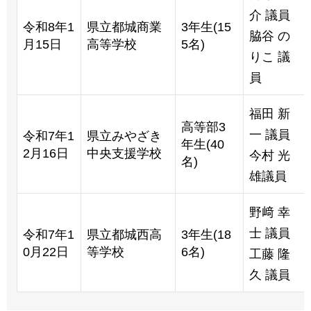
介 議員
令和8年1
県立都城商業
3年生(15
脇谷 の
月15日
高等学校
5名)
りこ 議
員
福田 新
高等部3
一 議員
令和7年1
県立みやざき
年生(40
2月16日
中央支援学校
今村 光
名)
雄議員
野﨑 幸
士 議員
令和7年1
県立都城西高
3年生(18
0月22日
等学校
6名)
工藤 隆
久 議員