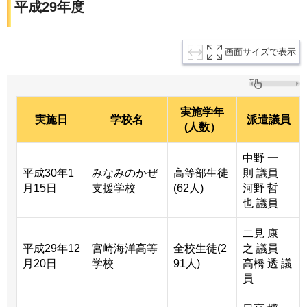
平成29年度
画面サイズで表示
実施学年
実施日
学校名
派遣議員
(人数）
中野 一
平成30年1
みなみのかぜ
高等部生徒
則 議員
月15日
支援学校
(62人)
河野 哲
也 議員
二見 康
平成29年12
宮崎海洋高等
全校生徒(2
之 議員
月20日
学校
91人)
高橋 透 議
員