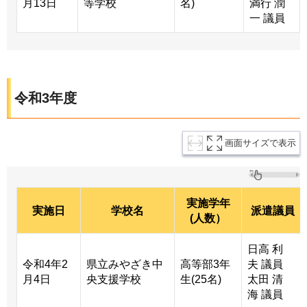
月13日
等学校
名)
満行 潤
一 議員
令和3年度
画面サイズで表示
実施学年
実施日
学校名
派遣議員
(人数）
日高 利
令和4年2
県立みやざき中
高等部3年
夫 議員
月4日
央支援学校
生(25名)
太田 清
海 議員