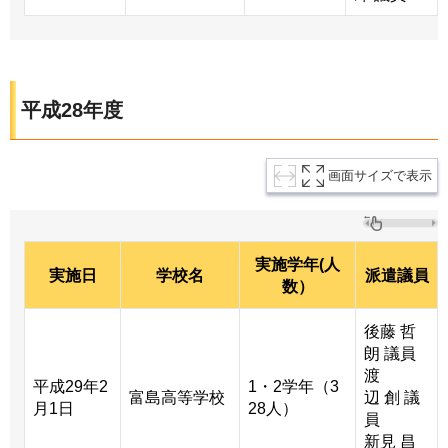
平成28年度
画面サイズで表示
実施学年(人
実施日
学校名
派遣議員
数）
後藤 哲
朗 議員
渡
平成29年2
1・2学年（3
富島高等学校
辺 創 議
月1日
28人）
員
新見 昌