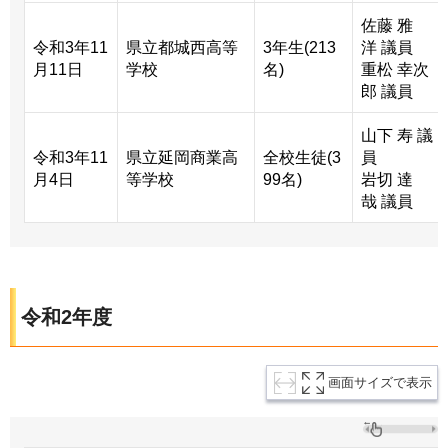
佐藤 雅
令和3年11
県立都城西高等
3年生(213
洋 議員
月11日
学校
名)
重松 幸次
郎 議員
山下 寿 議
令和3年11
県立延岡商業高
全校生徒(3
員
月4日
等学校
99名)
岩切 達
哉 議員
令和2年度
画面サイズで表示