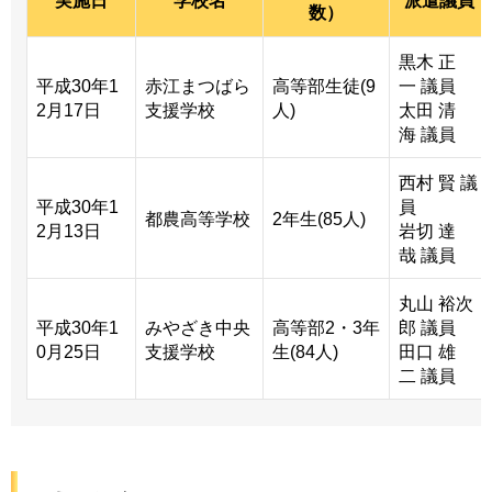
実施日
学校名
派遣議員
数）
黒木 正
平成30年1
赤江まつばら
高等部生徒(9
一 議員
2月17日
支援学校
人)
太田 清
海 議員
西村 賢 議
平成30年1
員
都農高等学校
2年生(85人)
2月13日
岩切 達
哉 議員
丸山 裕次
平成30年1
みやざき中央
高等部2・3年
郎 議員
0月25日
支援学校
生(84人)
田口 雄
二 議員