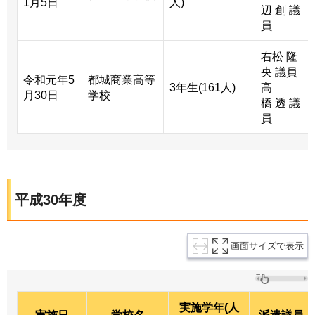
1月5日
人)
辺 創 議
員
右松 隆
央 議員
令和元年5
都城商業高等
3年生(161人)
高
月30日
学校
橋 透 議
員
平成30年度
画面サイズで表示
実施学年(人