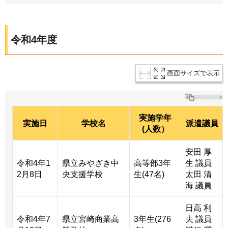
令和4年度
画面サイズで表示
実施学年
実施日
学校名
派遣議員
(人数）
安田 厚
令和4年1
県立みやざき中
高等部3年
生 議員
2月8日
央支援学校
生(47名)
太田 清
海 議員
日高 利
令和4年7
県立宮崎商業高
3年生(276
夫 議員