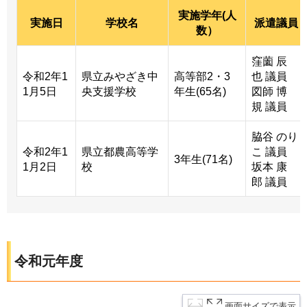
実施学年(人
実施日
学校名
派遣議員
数）
窪薗 辰
令和2年1
県立みやざき中
高等部2・3
也 議員
1月5日
央支援学校
年生(65名)
図師 博
規 議員
脇谷 のり
令和2年1
県立都農高等学
こ 議員
3年生(71名)
1月2日
校
坂本 康
郎 議員
令和元年度
画面サイズで表示