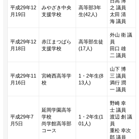
日高 博
平成29年12
みやざき中央
高等部3年
之 議員
月19日
支援学校
生(42人)
太田 清
海 議員
外山 衛 議
平成29年12
赤江まつばら
高等部生徒
員
月18日
支援学校
(17人)
田口 雄
二 議員
山下 博
平成29年11
宮崎西高等学
1・2年生(8
三 議員
月16日
校
13人)
満行 潤
一 議員
野崎 幸
延岡学園高等
士 議員
平成29年7
学校
1・2年生(1
渡辺 創 議
月5日
尚学館高等部
01人)
員
コース
重松 幸次
郎 議員