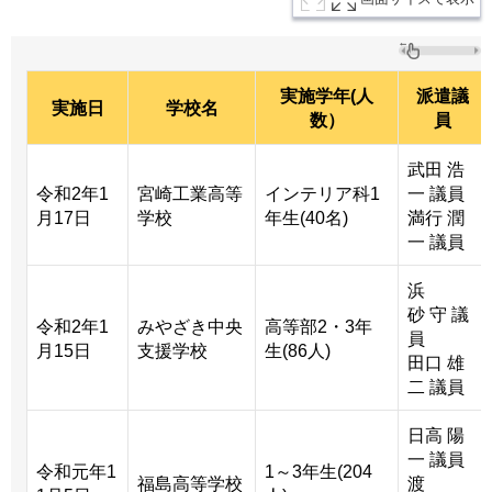
実施学年(人
派遣議
実施日
学校名
数）
員
武田 浩
令和2年1
宮崎工業高等
インテリア科1
一 議員
月17日
学校
年生(40名)
満行 潤
一 議員
浜
砂 守 議
令和2年1
みやざき中央
高等部2・3年
員
月15日
支援学校
生(86人)
田口 雄
二 議員
日高 陽
一 議員
令和元年1
1～3年生(204
福島高等学校
渡