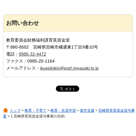
お問い合わせ
教育委員会財務福利課育英資金室
〒880-8502 宮崎県宮崎市橘通東1丁目9番10号
電話：
0985-32-4472
ファクス：0985-20-1164
メールアドレス：
ikueishikin@pref.miyazaki.lg.jp
トップ
>
教育・子育て
>
教育・生涯学習
>
進学支援
>
宮崎県育英資金貸与事
業
> 1.宮崎県育英資金貸与事業の目的