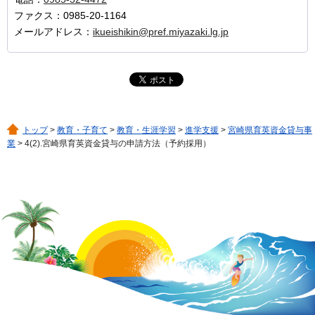
ファクス：0985-20-1164
メールアドレス：
ikueishikin@pref.miyazaki.lg.jp
トップ
>
教育・子育て
>
教育・生涯学習
>
進学支援
>
宮崎県育英資金貸与事
業
> 4(2).宮崎県育英資金貸与の申請方法（予約採用）