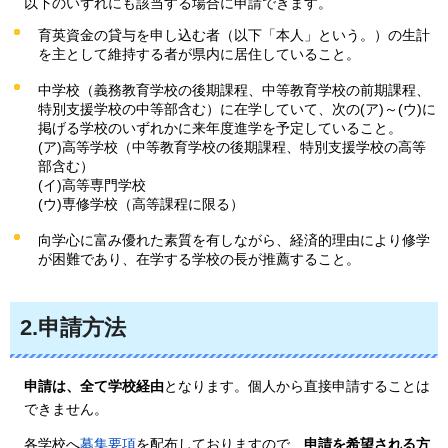
以下のいずれにも該当する場合に申請できます。
育英資金の貸与を申し込む者（以下「本人」という。）の生計
を主として維持する者が県内に居住していること。
中学校（義務教育学校の後期課程、中等教育学校の前期課程、
特別支援学校の中等部含む）に在学していて、次の(ア)～(ウ)に
掲げる学校のいずれかに来年度進学を予定していること。
(ア)高等学校（中等教育学校の後期課程、特別支援学校の高等
部含む）
(イ)高等専門学校
(ウ)専修学校（高等課程に限る）
向学心に富み優れた素質を有しながら、経済的理由により修学
が困難であり、在学する学校の長が推薦すること。
2.申請方法
申請は、全て学校経由
となります。個人から直接申請することは
できません。
各
学校へ
募集要項
を配布しておりますので、
申請を希望される方