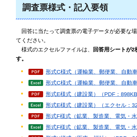
調査票様式・記入要領
回答
に当たって調査票の電子データが必要な場
てください。
様式の
エクセルファイルは、
回答用シートが2
す。
形式C様式（運輸業、郵便業、自動車整
形式C様式（運輸業、郵便業、自動車
形式E様式（建設業）（PDF：898K
形式E様式（建設業）（エクセル：32
形式F様式（鉱業、製造業、電気・水
形式F様式（鉱業、製造業、電気・水