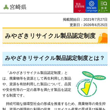
緊急・
宮崎県
災害情報
閲覧補助
検索
Language
メニュー
掲載開始日：2021年7月27日
更新日：2026年6月25日
みやざきリサイクル製品認定制度
みやざきリサイクル製品認定制度とは？
「
みやざきリサイクル製品認定制度」と
は、廃棄物等を資源として再生利用した製品
や、資源を有効利用した製品について、品質
や安全性等の一定の基準を満たす製品を認定
する制度です。
持
続可能な循環型社会の形成を推進するため、廃棄物等の発生抑
制、資源の循環的な利用の促進、リサイクル産業の育成及び振興を