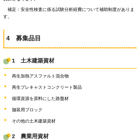
補足：安
全性検査に係る試験分析経費について補助制度がありま
す。
4
募集
品目
1
土木
建築資材
再生加熱アスファルト混合物
再生プレキャストコンクリート製品
循環資源を原料にした路盤材
舗装用ブロック
その他の土木建築資材
2
農業用
資材