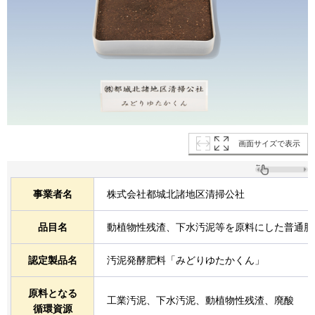
画面サイズで表示
事業者名
株式会社都城北諸地区清掃公社
品目名
動植物性残渣、下水汚泥等を原料にした普通肥
認定製品名
汚泥発酵肥料「みどりゆたかくん」
原料となる
工業汚泥、下水汚泥、動植物性残渣、廃酸
循環資源