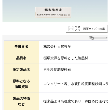
画面サイズで表示
事業者名
株式会社太陽興産
品目名
循環資源を原料とした路盤材
認定製品名
再生粒度調整砕石
原料となる
コンクリート塊、水硬性粒度調整鉄鋼スラグH
循環資源
製品の特徴
従来品より高強度であり、締固めに優れて
など