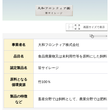
画面サイズで表示
事業者名
大和フロンティア株式会社
品目名
食品廃棄物又は未利用竹等を原料にした飼料
認定製品名
笹サイレージ
原料となる
竹100％
循環資源
製品の特徴
畜産分野では飼料として、農業分野では肥料
など