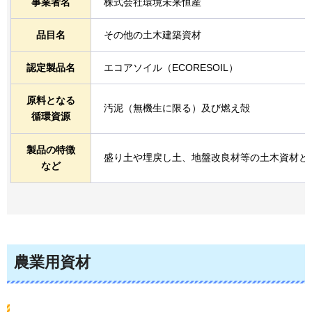
事業者名
株式会社環境未来恒産
品目名
その他の土木建築資材
認定製品名
エコアソイル（ECORESOIL）
原料となる
汚泥（無機生に限る）及び燃え殻
循環資源
製品の特徴
盛り土や埋戻し土、地盤改良材等の土木資材と
など
農業用資材