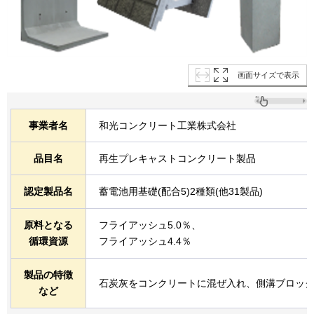
画面サイズで表示
事業者名
和光コンクリート工業株式会社
品目名
再生プレキャストコンクリート製品
認定製品名
蓄電池用基礎(配合5)2種類(他31製品)
原料となる
フライアッシュ5.0％、
循環資源
フライアッシュ4.4％
製品の特徴
石炭灰をコンクリートに混ぜ入れ、側溝ブロッ
など