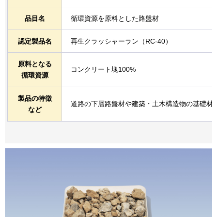
品目名
循環資源を原料とした路盤材
認定製品名
再生クラッシャーラン（RC-40）
原料となる
コンクリート塊100%
循環資源
製品の特徴
道路の下層路盤材や建築・土木構造物の基礎材
など