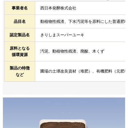
事業者名
西日本発酵株式会社
品目名
動植物性残渣、下水汚泥等を原料にした普通肥
認定製品名
きりしまスーパーユーキ
原料となる
汚泥、動植物性残渣、廃酸、木くず
循環資源
製品の特徴
圃場の土壌改良資材（堆肥）、有機肥料（元肥
など