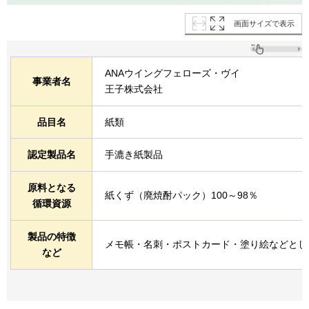
画面サイズで表示
ANAウイングフェローズ・ヴイ
事業者名
王子株式会社
品目名
紙類
認定製品名
手漉き紙製品
原料となる
紙くず（廃焼酎パック）100～98％
循環資源
製品の特徴
メモ帳・名刺・ポストカード・塗り絵などとし
など