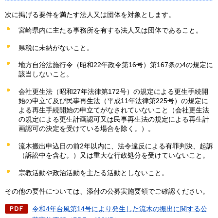
次に掲げる要件を満たす法人又は団体を対象とします。
宮崎県内に主たる事務所を有する法人又は団体であること。
県税に未納がないこと。
地方自治法施行令（昭和22年政令第16号）第167条の4の規定に
該当しないこと。
会社更生法（昭和27年法律第172号）の規定による更生手続開
始の申立て及び民事再生法（平成11年法律第225号）の規定に
よる再生手続開始の申立てがなされていないこと（会社更生法
の規定による更生計画認可又は民事再生法の規定による再生計
画認可の決定を受けている場合を除く。）。
流木搬出申込日の前2年以内に、法令違反による有罪判決、起訴
（訴訟中を含む。）又は重大な行政処分を受けていないこと。
宗教活動や政治活動を主たる活動としないこと。
その他の要件については、添付の公募実施要領でご確認ください。
令和4年台風第14号により発生した流木の搬出に関する公