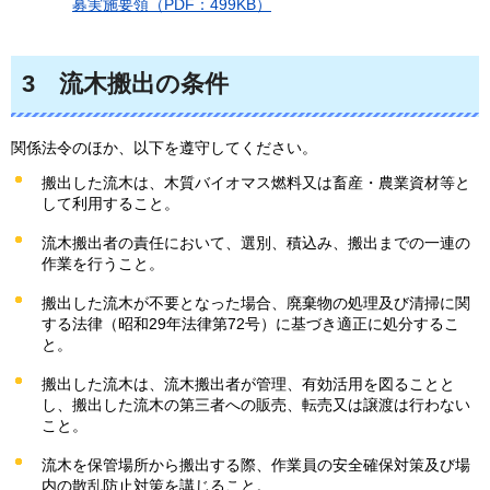
募実施要領（PDF：499KB）
3
流木搬出の条件
関係法令のほか、以下を遵守してください。
搬出した流木は、木質バイオマス燃料又は畜産・農業資材等と
して利用すること。
流木搬出者の責任において、選別、積込み、搬出までの一連の
作業を行うこと。
搬出した流木が不要となった場合、廃棄物の処理及び清掃に関
する法律（昭和29年法律第72号）に基づき適正に処分するこ
と。
搬出した流木は、流木搬出者が管理、有効活用を図ることと
し、搬出した流木の第三者への販売、転売又は譲渡は行わない
こと。
流木を保管場所から搬出する際、作業員の安全確保対策及び場
内の散乱防止対策を講じること。