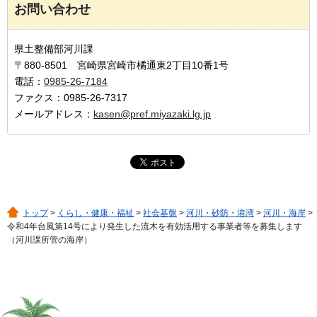
お問い合わせ
県土整備部河川課
〒880-8501 宮崎県宮崎市橘通東2丁目10番1号
電話：
0985-26-7184
ファクス：0985-26-7317
メールアドレス：
kasen@pref.miyazaki.lg.jp
トップ
>
くらし・健康・福祉
>
社会基盤
>
河川・砂防・港湾
>
河川・海岸
>
令和4年台風第14号により発生した流木を有効活用する事業者等を募集します
（河川課所管の海岸）