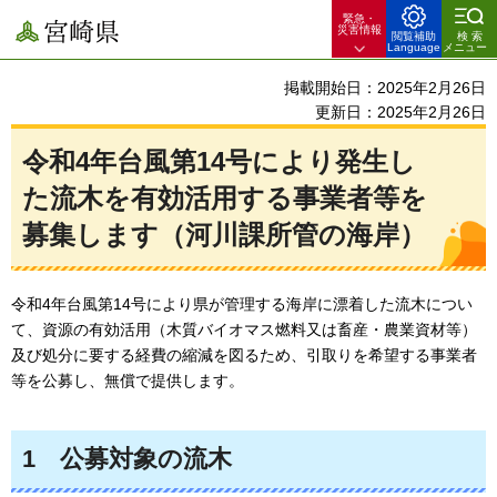
緊急・
宮崎県
災害情報
閲覧補助
検索
Language
メニュー
掲載開始日：2025年2月26日
更新日：2025年2月26日
令和4年台風第14号により発生し
た流木を有効活用する事業者等を
募集します（河川課所管の海岸）
令和4年台風第14号により県が管理する海岸に漂着した流木につい
て、資源の有効活用（木質バイオマス燃料又は畜産・農業資材等）
及び処分に要する経費の縮減を図るため、引取りを希望する事業者
等を公募し、無償で提供します。
1
公募対象の流木