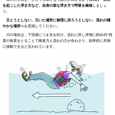
を起こした浮き方など、自身の楽な浮き方で呼吸を確保
しましょ
う。
立と
うとしない、元いた場所に無理に戻ろうとしない、流れの穏
やかな場所へ
を意識してください。
川の
場合は、下流側につま先を向け、流れに対し岸側に斜め45°程
度の角度をとることで推進力と流れの力が合わさり、効率的に岸側
に移動できると言われています。