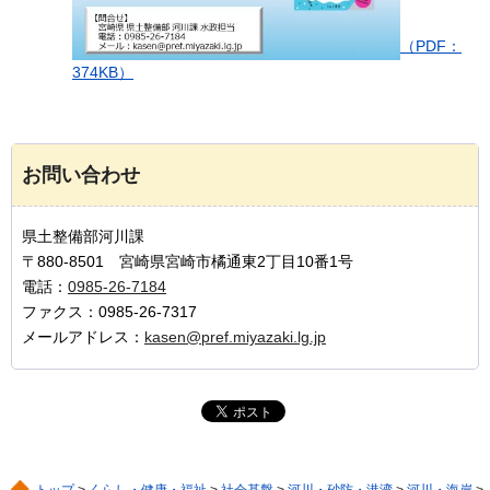
（PDF：
374KB）
お問い合わせ
県土整備部河川課
〒880-8501 宮崎県宮崎市橘通東2丁目10番1号
電話：
0985-26-7184
ファクス：0985-26-7317
メールアドレス：
kasen@pref.miyazaki.lg.jp
トップ
>
くらし・健康・福祉
>
社会基盤
>
河川・砂防・港湾
>
河川・海岸
>