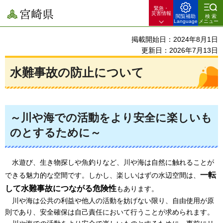
緊急・
宮崎県
災害情報
閲覧補助
検索
Language
メニュー
掲載開始日：2024年8月1日
更新日：2026年7月13日
水難事故の防止について
～川や海での活動をより安全に楽しいも
のとするために～
水
遊び、生き物探しや魚釣りなど、川や海は自然に触れることが
一転
できる魅力的な空間です。しかし、楽しいはずの水辺空間は、
して水難事故につながる危険性
もあります。
川や海
は公共の利益や他人の活動を妨げない限り、自由使用が原
則であり、安全確保は自己責任において行うことが求められます。