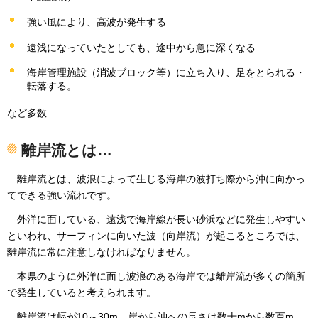
強い風により、高波が発生する
遠浅になっていたとしても、途中から急に深くなる
海岸管理施設（消波ブロック等）に立ち入り、足をとられる・
転落する。
など多数
離岸流とは…
離
岸流とは、波浪によって生じる海岸の波打ち際から沖に向かっ
てできる強い流れです。
外
洋に面している、遠浅で海岸線が長い砂浜などに発生しやすい
といわれ、サーフィンに向いた波（向岸流）が起こるところでは、
離岸流に常に注意しなければなりません。
本
県のように外洋に面し波浪のある海岸では離岸流が多くの箇所
で発生していると考えられます。
離
岸流は幅が10～30m、岸から沖への長さは数十mから数百m、