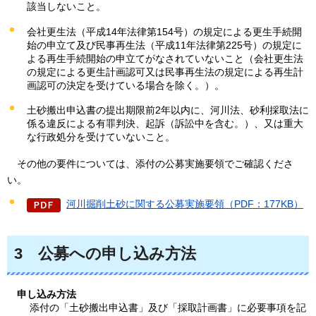
該当しないこと。
会社更生法（平成14年法律第154号）の規定による更生手続開
始の申立て及び民事再生法（平成11年法律第225号）の規定に
よる再生手続開始の申立てがなされていないこと（会社更生法
の規定による更生計画認可又は民事再生法の規定による再生計
画認可の決定を受けている場合を除く。）。
土砂搬出申込書の提出期限前2年以内に、河川法、砂利採取法に
係る違反による有罪判決、起訴（訴訟中を含む。）、又は重大
な行政処分を受けていないこと。
その
他の要件については、添付の公募実施要領でご確認くださ
い。
河川掘削土砂に関する公募実施要領（PDF：177KB）
3
公募への申し込み方法
申し込み方法
添付の「土砂搬出申込書」及び「採取計画書」に必要事項を記