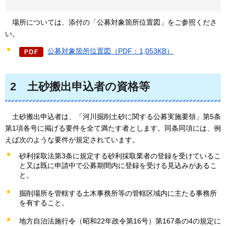
場所
については、添付の「公募対象箇所位置図」をご参照くださ
い。
公募対象箇所位置図（PDF：1,053KB）
2
土砂搬出申込者の
資格等
土
砂搬出申込者は、「河川掘削土砂に関する公募実施要領」第5条
第1項各号に掲げる要件を全て満たす者とします。同条同項には、例
えば次のような要件が規定されています。
砂利採取法第3条に規定する砂利採取業者の登録を受けているこ
と又は既に申請中で公募期間内に登録を受ける見込みがあるこ
と。
掘削場所を管轄する土木事務所等の管轄区域内に主たる事務所
を有すること。
地方自治法施行令（昭和22年政令第16号）第167条の4の規定に