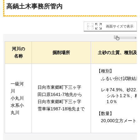
高鍋土木事務所管内
画面サイズで表示
河川の
掘削場所
土砂の土質、種別及
名称
【種別】
ふるい分け試験結
一級河
日向市東郷町下三ヶ字
レキ74.9%、砂22.
川
田口原1641-7地先から
シルト1.2％、
小丸川
1.0％
日向市東郷町下三ヶ字
水系小
雪車塚1987-18地先まで
丸川
【数量】
20,000立方メート