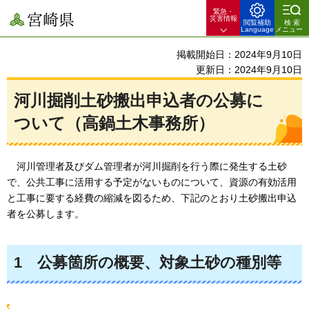
緊急・
宮崎県
災害情報
閲覧補助
検索
Language
メニュー
掲載開始日：2024年9月10日
更新日：2024年9月10日
河川掘削土砂搬出申込者の公募に
ついて（高鍋土木事務所）
河
川管理者及びダム管理者が河川掘削を行う際に発生する土砂
で、公共工事に活用する予定がないものについて、資源の有効活用
と工事に要する経費の縮減を図るため、下記のとおり土砂搬出申込
者を公募します。
1
公募箇所の概要、
対象土砂の種別等