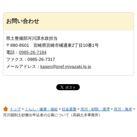
お問い合わせ
県土整備部河川課水政担当
〒880-8501 宮崎県宮崎市橘通東2丁目10番1号
電話：
0985-26-7184
ファクス：0985-26-7317
メールアドレス：
kasen@pref.miyazaki.lg.jp
トップ
>
くらし・健康・福祉
>
社会基盤
>
河川・砂防・港湾
>
河川・海岸
>
河川掘削土砂搬出申込者の公募について（高鍋土木事務所）