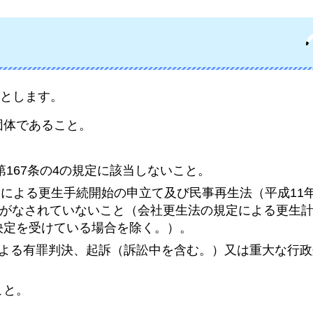
とします。
団体であること。
第167条の4の規定に該当しないこと。
規定による更生手続開始の申立て及び民事再生法（平成11
てがなされていないこと（会社更生法の規定による更生
決定を受けている場合を除く。）。
による有罪判決、起訴（訴訟中を含む。）又は重大な行
こと。