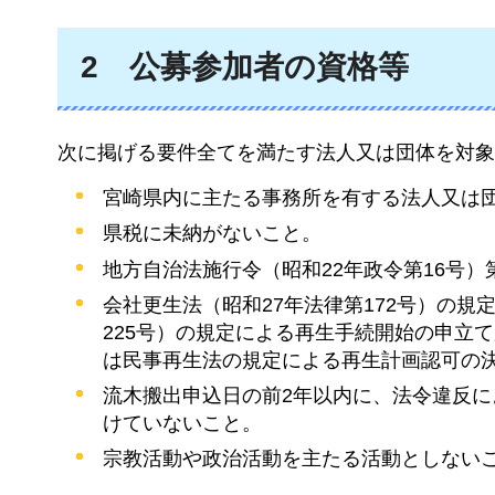
2
公募参加者の資格等
次に掲げる要件全てを満たす法人又は団体を対象
宮崎県内に主たる事務所を有する法人又は
県税に未納がないこと。
地方自治法施行令（昭和22年政令第16号）
会社更生法（昭和27年法律第172号）の
225号）の規定による再生手続開始の申立
は民事再生法の規定による再生計画認可の
流木搬出申込日の前2年以内に、法令違反
けていないこと。
宗教活動や政治活動を主たる活動としない