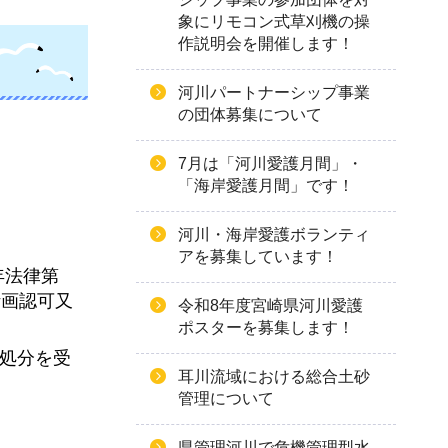
象にリモコン式草刈機の操
作説明会を開催します！
河川パートナーシップ事業
の団体募集について
7月は「河川愛護月間」・
「海岸愛護月間」です！
河川・海岸愛護ボランティ
アを募集しています！
年法律第
計画認可又
令和8年度宮崎県河川愛護
ポスターを募集します！
政処分を受
耳川流域における総合土砂
管理について
県管理河川で危機管理型水