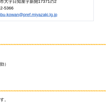
市大字日知屋字新開17371の2
2-5366
bu-kowan@pref.miyazaki.lg.jp
効）
す。