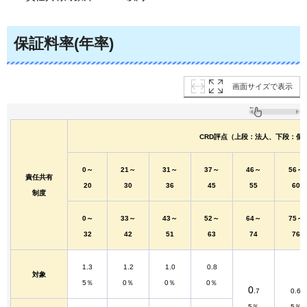
保証料率(年率)
画面サイズで表示
CRD評点（上段：法人、下段：個
0～
21～
31～
37～
46～
56～
責任共有
20
30
36
45
55
60
制度
0～
33～
43～
52～
64～
75～
32
42
51
63
74
76
1.3
1.2
1.0
0.8
対象
5％
0％
0％
0％
0
.7
0.6
5％
5％