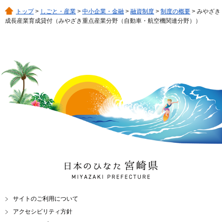
トップ
>
しごと・産業
>
中小企業・金融
>
融資制度
>
制度の概要
> みやざき
成長産業育成貸付（みやざき重点産業分野（自動車・航空機関連分野））
日本のひなた 宮崎県
MIYAZAKI PREFECTURE
サイトのご利用について
アクセシビリティ方針