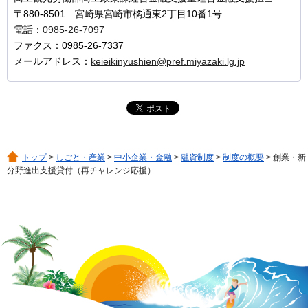
〒880-8501 宮崎県宮崎市橘通東2丁目10番1号
電話：
0985-26-7097
ファクス：0985-26-7337
メールアドレス：
keieikinyushien@pref.miyazaki.lg.jp
トップ
>
しごと・産業
>
中小企業・金融
>
融資制度
>
制度の概要
> 創業・新
分野進出支援貸付（再チャレンジ応援）