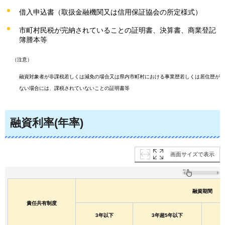
借入申込書（取扱金融機関又は信用保証協会の所定様式）
市町村民税が完納されていることの証明書、決算書、商業登記
簿謄本等
（注意）
融資対象者が非課税若しくは減免の場合又は県内市町村における事業歴若しくは居住歴が
ない場合には、課税されていないことの証明書等
融資利率(年率)
画面サイズで表示
融資期間
責任共有制度
3年以下
3年超5年以下