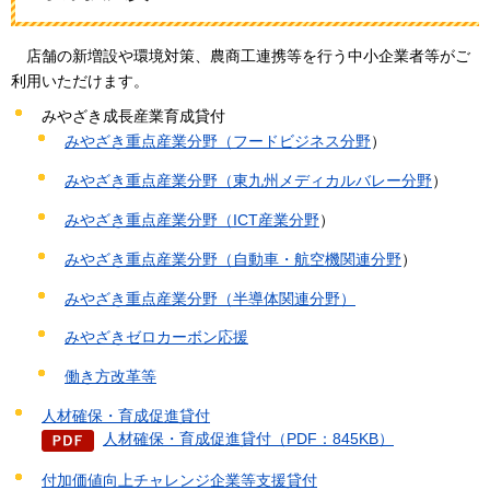
店舗
の新増設や環境対策、農商工連携等を行う中小企業者等がご
利用いただけます。
みやざき成長産業育成貸付
みやざき重点産業分野（
フードビジネス分野
）
みやざき重点産業分野（
東九州メディカルバレー分野
）
みやざき重点産業分野（
ICT産業分野
）
みやざき重点産業分野（
自動車・航空機関連分野
）
みやざき重点産業分野（半導体関連分野）
みやざきゼロカーボン応援
働き方改革等
人材確保・育成促進貸付
人材確保・育成促進貸付（PDF：845KB）
付加価値向上チャレンジ企業等支援貸付