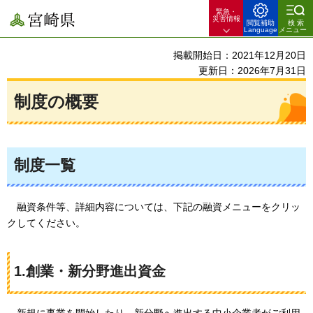
緊急・
宮崎県
災害情報
閲覧補助
検索
Language
メニュー
掲載開始日：2021年12月20日
更新日：2026年7月31日
制度の概要
制度一覧
融
資条件等、詳細内容については、下記の融資メニューをクリッ
クしてください。
1.創業・新分野進出資金
新
規に事業を開始したり、新分野へ進出する中小企業者がご利用