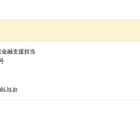
営金融支援担当
号
i.lg.jp