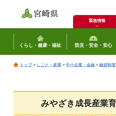
宮崎県
緊急情報
くらし・健康・福祉
防災・安全・安心
トップ
>
しごと・産業
>
中小企業・金融
>
融資制度
みやざき成長産業