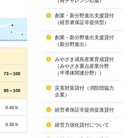
（再チャレンジ応援）
創業・新分野進出支援貸付
（経営者保証非提供型）
創業・新分野進出支援貸付
（新分野進出）
みやざき成長産業育成貸付
（みやざき重点産業分野
（半導体関連分野））
73～100
災害対策貸付（消防団協力
95～100
企業）
0.40％
経営者保証非提供促進貸付
0.35％
経営力強化貸付について