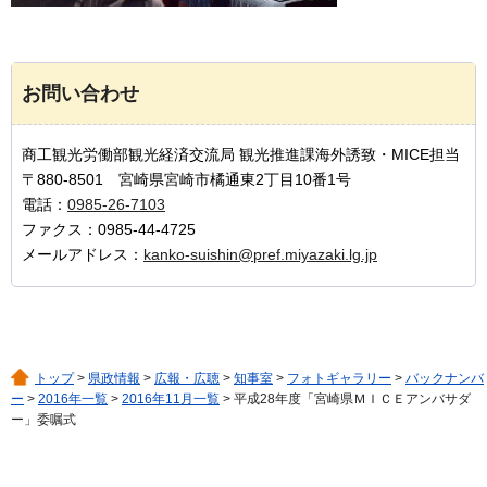
お問い合わせ
商工観光労働部観光経済交流局 観光推進課海外誘致・MICE担当
〒880-8501 宮崎県宮崎市橘通東2丁目10番1号
電話：
0985-26-7103
ファクス：0985-44-4725
メールアドレス：
kanko-suishin@pref.miyazaki.lg.jp
トップ
>
県政情報
>
広報・広聴
>
知事室
>
フォトギャラリー
>
バックナンバ
ー
>
2016年一覧
>
2016年11月一覧
> 平成28年度「宮崎県ＭＩＣＥアンバサダ
ー」委嘱式