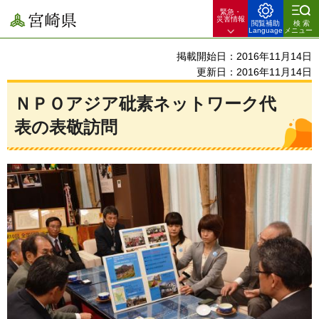
緊急・
宮崎県
災害情報
閲覧補助
検索
Language
メニュー
掲載開始日：2016年11月14日
更新日：2016年11月14日
ＮＰＯアジア砒素ネットワーク代
表の表敬訪問