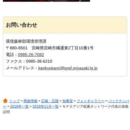
お問い合わせ
環境森林部環境管理課
〒880-8501 宮崎県宮崎市橘通東2丁目10番1号
電話：
0985-26-7082
ファクス：0985-38-6210
メールアドレス：
kankyokanri@pref.miyazaki.lg.jp
トップ
>
県政情報
>
広報・広聴
>
知事室
>
フォトギャラリー
>
バックナンバ
ー
>
2016年一覧
>
2016年11月一覧
> ＮＰＯアジア砒素ネットワーク代表の表敬
訪問