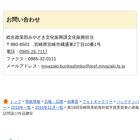
お問い合わせ
総合政策部みやざき文化振興課文化振興担当
〒880-8501 宮崎県宮崎市橘通東2丁目10番1号
電話：
0985-26-7117
ファクス：0985-32-0111
メールアドレス：
miyazaki-bunkashinko@pref.miyazaki.lg.jp
トップ
>
県政情報
>
広報・広聴
>
知事室
>
フォトギャラリー
>
バックナンバ
ー
>
2016年一覧
>
2016年11月一覧
> 第19回宮崎県美術海外留学賞受賞者の表敬
訪問及び作品贈呈