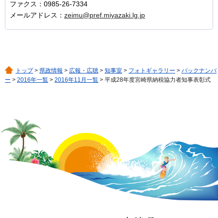
ファクス：0985-26-7334
メールアドレス：
zeimu@pref.miyazaki.lg.jp
トップ
>
県政情報
>
広報・広聴
>
知事室
>
フォトギャラリー
>
バックナンバ
ー
>
2016年一覧
>
2016年11月一覧
> 平成28年度宮崎県納税協力者知事表彰式