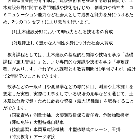
宮崎県産業開発青年隊は、建設技術者を養成する教育機関で、土
木建設分野に関する専門知識や技術をはじめ、創造力や精神力、コ
ミニュケーション能力など社会人として必要な能力を身につけるた
め、2つのコンセプトにより教育を行います。
(1)土木建設分野において即戦力となる技術者の育成
(2)規律正しく豊かな人間性を身につけた社会人育成
教育課程としては、土木建設の基礎的な知識や技術を学ぶ「基礎
課程（施工管理）」と、より専門的な知識や技術を学ぶ「専攻課
程」があります。それぞれの課程とも教育期間は1年間ですが、続け
て2年間学ぶこともできます。
数学などの一般科目や測量学などの専門科目、測量や土木施工を
想定した実習、実際に工事をしている現場の見学などを通じて、土
木建設分野で働くために必要な資格（最大15種類）を取得すること
ができます。
（国家資格）測量士補、火薬類取扱保安責任者、危険物取扱者
（運転免許）大型特殊自動車
（技能講習）車両系建設機械、小型移動式クレーン、玉掛
（特別教育）アーク溶接