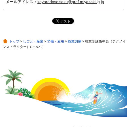
メールアドレス：
koyorodoseisaku@pref.miyazaki.lg.jp
トップ
>
しごと・産業
>
労働・雇用
>
職業訓練
> 職業訓練指導員（テクノイ
ンストラクター）について