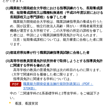
とができます。
(
1)職業能力開発総合大学校における指導訓練のうち、長期養成課
程、短期養成課程又は職種転換過程（平成25年度以前における
長期課程又は専門課程）を修了した者
職業能力
開発総合大学校は、職業訓練指導員の養成を行うた
め、国が設置し、独立行政法人高齢・障がい・求職者雇用支援
機構が運営する大学校です。この大学校の所定の課程を修了し
た者には、申請により職業訓練指導員免許が与えられます。
注意：短
期養成課程については、能力審査に合格した者に限
ります。
(
2)都道府県知事が行う職業訓練指導員試験に合格した者
(
3)高等学校教員普通免許状所持者で取得しようとする指導員免許
に関連する学科を修めた者
高等学校の教
員の普通免許状は次の科目のものに限ります。
（大学で関連科目を履修した者に限ります。）
指導員免許に関連する
学科については、
職業能力開発促進法施行規則別表第11（PDF：
370KB）
中の「二関連学科の1系基礎学科と2専攻学科」をご確認下さ
い。
看護、看護実習