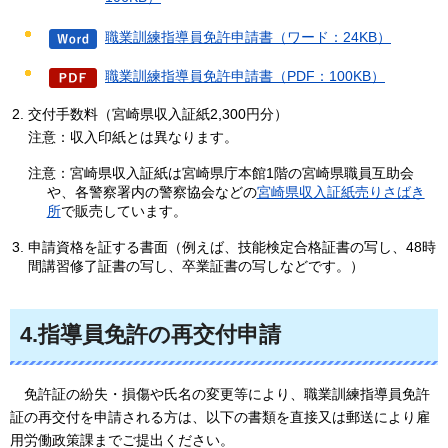
職業訓練指導員免許申請書（ワード：24KB）
職業訓練指導員免許申請書（PDF：100KB）
交付手数料（宮崎県収入証紙2,300円分）
注意：収入印紙とは異なります。
注意：宮崎県収入証紙は宮崎県庁本館1階の宮崎県職員互助会
や、各警察署内の警察協会などの
宮崎県収入証紙売りさばき
所
で販売しています。
申請資格を証する書面（例えば、技能検定合格証書の写し、48時
間講習修了証書の写し、卒業証書の写しなどです。）
4.指導員免許の再交付申請
免許証の紛
失・損傷や氏名の変更等により、職業訓練指導員免許
証の再交付を申請される方は、以下の書類を直接又は郵送により雇
用労働政策課までご提出ください。